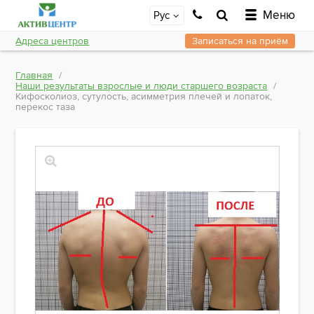
Меню
Рус
Адреса центров
Записаться на приём
Главная
Наши результаты взрослые и люди старшего возраста
Кифосколиоз, сутулость, асимметрия плечей и лопаток,
перекос таза