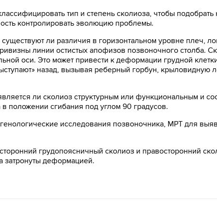
 классифицировать тип и степень сколиоза, чтобы подобрат
ность контролировать эволюцию проблемы.
, существуют ли различия в горизонтальном уровне плеч, л
кривизны линии остистых апофизов позвоночного столба. С
ной оси. Это может привести к деформации грудной клетки
«выступают» назад, вызывая реберный горбун, крыловидную 
является ли сколиоз структурным или функциональным и сос
в положении сгибания под углом 90 градусов.
нтгенологические исследования позвоночника, МРТ для выя
осторонний грудопоясничный сколиоз и правосторонний ско
ка затронуты деформацией.