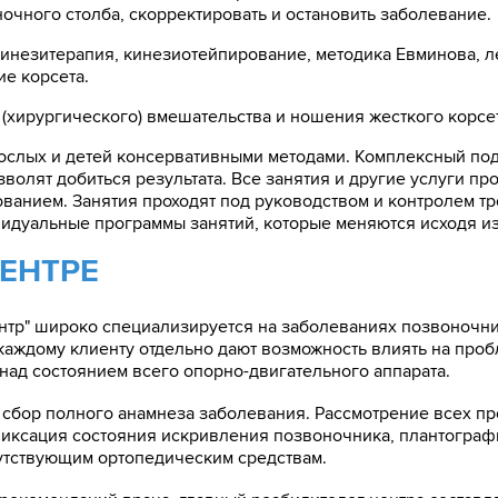
очного столба, скорректировать и остановить заболевание.
кинезитерапия, кинезиотейпирование, методика Евминова, л
е корсета.
 (хирургического) вмешательства и ношения жесткого корсета
рослых и детей консервативными методами. Комплексный под
волят добиться результата. Все занятия и другие услуги пр
анием. Занятия проходят под руководством и контролем тр
видуальные программы занятий, которые меняются исходя из
ЦЕНТРЕ
ентр" широко специализируется на заболеваниях позвоночн
 каждому клиенту отдельно дают возможность влиять на про
над состоянием всего опорно-двигательного аппарата.
: сбор полного анамнеза заболевания. Рассмотрение всех п
иксация состояния искривления позвоночника, плантография
утствующим ортопедическим средствам.