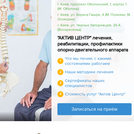
г. Киев, проспект Оболонский, 1; корпус 1
(М. Оболонь)
г. Киев, ул. Бориса Гмыри, 4 (М. Позняки, М.
Осокорки)
г. Киев, ул. Черных Запорожцев, 26 А
(Воскресенка)
"АКТИВ ЦЕНТР" лечения,
реабилитации, профилактики
опорно-двигательного аппарата
Что мы лечим, с какими
1
состояниями работаем
Наши методики лечения
2
Сертификаты наших
3
специалистов
Стоимость услуг "Актив Центр"
4
Записаться на приём