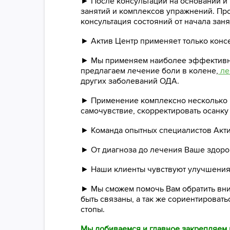
► После консультации на основании и
занятий и комплексов упражнений. Про
консультация состояний от начала заня
► Актив Центр применяет только конс
► Мы применяем наиболее эффективны
предлагаем лечение боли в колене,
ле
других заболеваний ОДА.
► Применение комплексно несколько м
самочувствие, скорректировать осанку 
► Команда опытных специалистов Акти
► От диагноза до лечения Ваше здоро
► Наши клиенты чувствуют улучшения 
► Мы сможем помочь Вам обратить вни
быть связаны, а так же сориентироват
стопы.
Мы добиваемся и главное закрепляем 