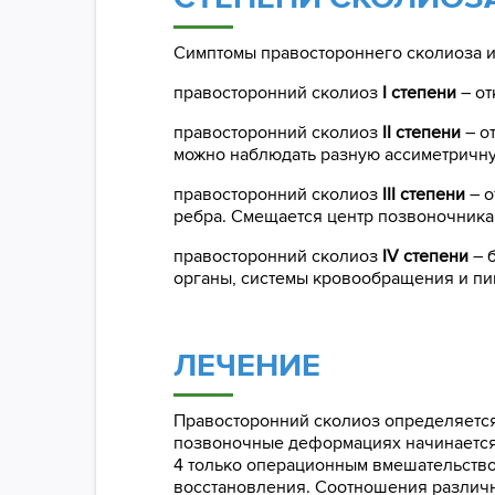
Симптомы правостороннего сколиоза и
правосторонний сколиоз
I степени
– от
правосторонний сколиоз
II степени
– от
можно наблюдать разную ассиметричну
правосторонний сколиоз
III степени
– о
ребра. Смещается центр позвоночника,
правосторонний сколиоз
IV степени
– б
органы, системы кровообращения и пи
ЛЕЧЕНИЕ
Правосторонний сколиоз определяется 
позвоночные деформациях начинается 
4 только операционным вмешательство
восстановления. Соотношения различны