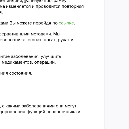
ляет индивидуальную программу
мма изменяется и проводится повторная
я.
ками Вы можете перейдя по
ссылке
.
сервативными методами. Мы
озвоночнике, стопах, ногах, руках и
витие заболевания, улучшить
з медикаментов, операций.
ния состояния.
 с какими заболеваниями они могут
оздоровления функций позвоночника и