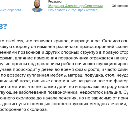
Редактор:
Марищак Александр Сергеевич
Обновлено:
кинезитерапевт.
Опыт работы 21 год. Врач ортопед.
З?
го «skolios», что означает кривое, извращенное. Сколиоз о
 какую сторону он изменен различают правосторонний сколи
ениями позвонков и других опорных структур в правую сто
рами, влияние изменения позвоночника отражается на внутр
ругие органы под давлением ребер начинают функционирова
чаев происходит у детей во время фазы роста, и часто сам
 по возрасту купленная мебель, матрац, подушка, стол, неу
вильной позе, сильные спортивные нагрузки все эти фактор
оит отметить, что не только дети, но и взрослые по роду св
тствующие заболевания позвоночника, недостаток кальция. 
ннего сколиоза до начала лечения, но не зависимо от при
ь достигнуты с помощью соответствующих методов лечения,
остороннего сколиоза.