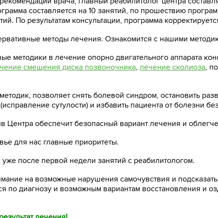
 рекомендаций врача, главный реабилитолог центра состав
грамма составляется на 10 занятий, по прошествию програ
тий. По результатам консультации, программа корректируетс
ервативные методы лечения. Ознакомится с нашими методи
е методики в лечение опорно двигательного аппарата кон
чение смещения диска позвоночника
,
лечение сколиоза
, п
етодик, позволяет снять болевой синдром, остановить раз
(исправление сутулости) и избавить пациента от болезни бе
в Центра обеспечит безопасный вариант лечения и облегче
вье для нас главные приоритеты.
уже после первой недели занятий с реабилитологом.
мание на возможные нарушения самочувствия и подсказать,
ься по диагнозу и возможным вариантам восстановления и 
результат лечения!