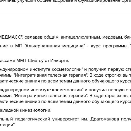
 причины, улучшая общее здоровье и функционирование орг
 "МЕДМАСС", овладев общим, антицеллюлитным, медовым, б
ние в МП "Альтернативная медицина" - курс программы 
массаже ММТ Шиатсу от Инкорте.
Международном институте косметологии" и получил первую 
аммы "Интегративная телесная терапия". В ходе строгих в
актические знания по всем темам данного обучающего курса
Международном институте косметологии" и получил первую 
аммы "Интегративная телесная терапия". В ходе строгих в
актические знания по всем темам данного обучающего курса
икладной кинезиологии.
нальный педагогический университет им. Драгоманова по
тации".