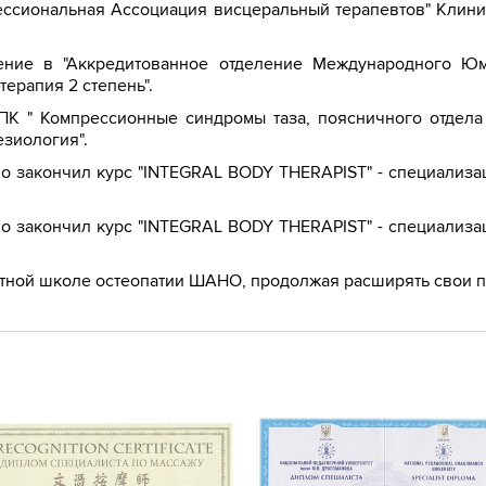
ессиональная Ассоциация висцеральный терапевтов" Клини
ние в "Аккредитованное отделение Международного Юме
ерапия 2 степень".
ПК " Компрессионные синдромы таза, поясничного отдела
зиология".
но закончил курс "INTEGRAL BODY THERAPIST" - специализа
но закончил курс "INTEGRAL BODY THERAPIST" - специализа
астной школе остеопатии ШАНО, продолжая расширять свои 