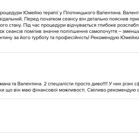
процедури Юмейхо терапії у Плотницького Валентина. Валент
відальний. Перед початком сеансу він детально пояснив при
ого стану. Під час процедури відчувається глибоке розслаблен
ькох сеансів помітив значне поліпшення самопочуття – зменш
тину за його турботу та професійність! Рекомендую Юмейхо 
а та Валентина. 2 спеціалісти просто диво!!!! У них різні сф
ки що він маю фінансової можливості. Сміливо рекомендую о