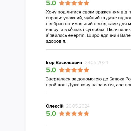
5.0
Хочу поділитися своїм враженням від 
справи: уважний, чуйний та дуже відпо
підібрав оптимальний підхід саме для м
напруги в м’язах і суглобах. Після кіл
з’явилась енергія. Щиро вдячний Вален
здоров’я.
Ігор Васильович
29.05.2024
5.0
Зверталася за допомогою до Батюка Роман
пройшов! Дуже хочу на заняття, але по
Олексій
20.05.2024
5.0