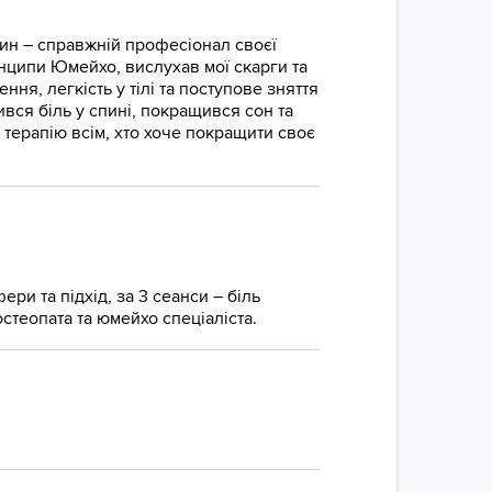
ин – справжній професіонал своєї
нципи Юмейхо, вислухав мої скарги та
ня, легкість у тілі та поступове зняття
ився біль у спині, покращився сон та
терапію всім, хто хоче покращити своє
ери та підхід, за 3 сеанси – біль
стеопата та юмейхо спеціаліста.