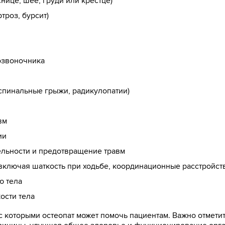
нице, шее, груди или крестце)
ртроз, бурсит)
озвоночника
 спинальные грыжи, радикулопатии)
вм
ии
льности и предотвращение травм
включая шаткость при ходьбе, координационные расстройст
ю тела
ости тела
 которыми остеопат может помочь пациентам. Важно отметить