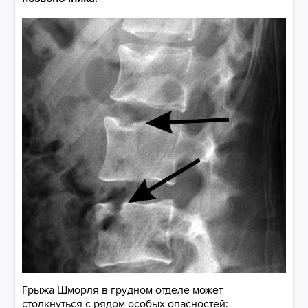
Грыжа Шморля в грудном отделе может
столкнуться с рядом особых опасностей: