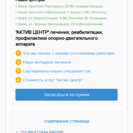
г. Киев, проспект Палладина, 20 (М. Академгородок)
г. Киев, проспект Оболонский, 1; корпус 1 (М. Оболонь)
г. Киев, ул. Бориса Гмыри, 4 (М. Позняки, М. Осокорки)
г. Киев, ул. Черных Запорожцев, 26 А (Воскресенка)
"АКТИВ ЦЕНТР" лечения, реабилитации,
профилактики опорно-двигательного
аппарата
Что мы лечим, с какими состояниями работаем
1
Наши методики лечения
2
Сертификаты наших специалистов
3
Стоимость услуг "Актив Центр"
4
Записаться на приём
СОДЕРЖАНИЕ СТРАНИЦЫ
​​​​​​​ЧТО ТАКОЕ ГРЫЖА ШМОРЛЯ?