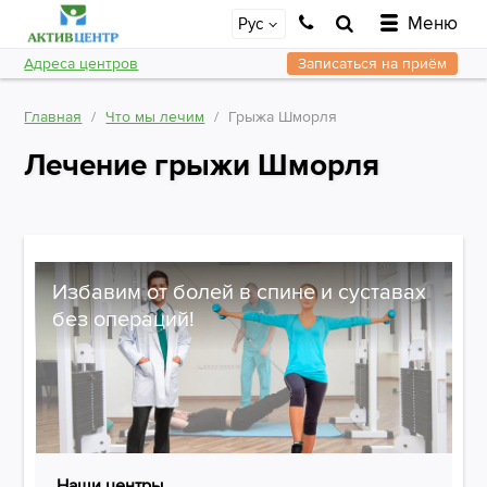
Меню
Рус
Адреса центров
Записаться на приём
Главная
Что мы лечим
Грыжа Шморля
Лечение грыжи Шморля
Избавим от болей в спине и суставах
без операций!
Наши центры