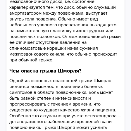
межпозвоночного диска, т.е. состояние
характеризуется тем, что диск, обычно служащий
амортизатором между позвонками, выступает
внутрь тела позвонка. Обычно имеет вид
небольшого узлового просветления выходящего
на замыкательную пластинку нижнегрудных или
поясничных позвонков. От межпозвонковой грыжи
ее отличает отсутствие давления на
спинномозговые корешки из-за сужения
межпозвонкового канала, что обычно происходит
при обычной грыже.
Чем опасна грыжа Шморля?
Одной из основных опасностей грыжи Шморля
является возможность появления болевых
симптомов в области позвоночника. Боль может
быть разной степени интенсивности и
прогрессировать с течением времени, что
существенно ухудшает качество жизни пациента.
Особенно это актуально при учете остеохондроза —
дегенеративного заболевания хрящевой ткани
позвоночника. Грыжа Шморля может усилить