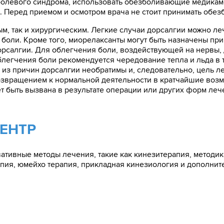
болевого синдрома, использовать обезболивающие медикам
. Перед приемом и осмотром врача не стоит принимать обе
м, так и хирургическим. Легкие случаи дорсалгии можно л
боли. Кроме того, миорелаксанты могут быть назначены при
дорсалгии. Для облегчения боли, воздействующей на нервы,
блегчения боли рекомендуется чередование тепла и льда в т
 из причин дорсалгии необратимы и, следовательно, цель ле
озвращением к нормальной деятельности в кратчайшие возм
т быть вызвана в результате операции или других форм леч
ЦЕНТР
ативные методы лечения, такие как кинезитерапия, методик
апия, юмейхо терапия, прикладная кинезиология и дополни