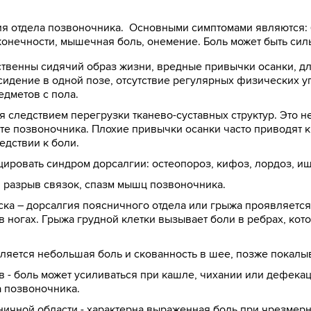
я отдела позвоночника. Основными симптомами являются: б
онечности, мышечная боль, онемение. Боль может быть сил
ственны сидячий образ жизни, вредные привычки осанки, дл
идение в одной позе, отсутствие регулярных физических у
едметов с пола.
я следствием перегрузки тканево-суставных структур. Это 
нте позвоночника. Плохие привычки осанки часто приводят к
едствии к боли.
цировать синдром дорсалгии: остеопороз, кифоз, лордоз, иш
 разрыв связок, спазм мышц позвоночника.
ка – дорсалгия поясничного отдела или грыжа проявляется 
в ногах. Грыжа грудной клетки вызывает боли в ребрах, ко
ляется небольшая боль и скованность в шее, позже покалыв
- боль может усиливаться при кашле, чихании или дефекац
а позвоночника.
ничной области - характерна выраженная боль при чрезмер