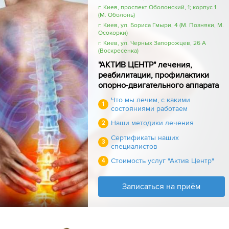
г. Киев, проспект Оболонский, 1; корпус 1
(М. Оболонь)
г. Киев, ул. Бориса Гмыри, 4 (М. Позняки, М.
Осокорки)
г. Киев, ул. Черных Запорожцев, 26 А
(Воскресенка)
"АКТИВ ЦЕНТР" лечения,
реабилитации, профилактики
опорно-двигательного аппарата
Что мы лечим, с какими
1
состояниями работаем
Наши методики лечения
2
Сертификаты наших
3
специалистов
Стоимость услуг "Актив Центр"
4
Записаться на приём