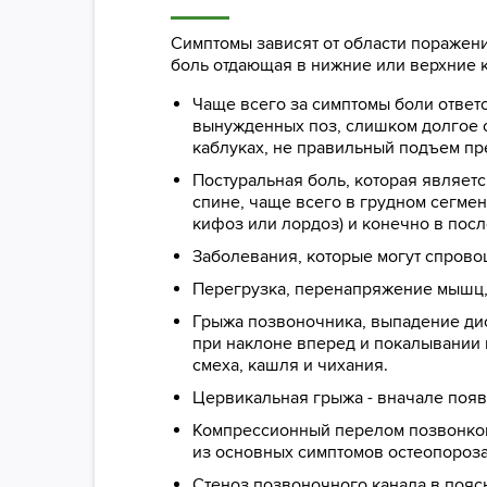
Симптомы зависят от области поражени
боль отдающая в нижние или верхние к
Чаще всего за симптомы боли ответ
вынужденных поз, слишком долгое с
каблуках, не правильный подъем пр
Постуральная боль, которая являетс
спине, чаще всего в грудном сегме
кифоз или лордоз) и конечно в посл
Заболевания, которые могут спрово
Перегрузка, перенапряжение мышц,
Грыжа позвоночника, выпадение дис
при наклоне вперед и покалывании 
смеха, кашля и чихания.
Цервикальная грыжа - вначале появ
Компрессионный перелом позвонков 
из основных симптомов остеопороз
Стеноз позвоночного канала в пояс