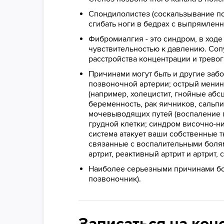
Спондилолистез (соскальзывание по
сгибать ноги в бедрах с выпрямлен
Фибромиалгия - это синдром, в ходе
чувствительностью к давлению. Соп
расстройства концентрации и тревог
Причинами могут быть и другие заб
позвоночной артерии; острый мени
(например, холецистит, гнойные абс
беременность, рак яичников, сальпи
мочевыводящих путей (воспаление п
грудной клетки; синдром височно-
система атакует ваши собственные 
связанные с воспалительными болям
артрит, реактивный артрит и артрит
Наиболее серьезными причинами бол
позвоночник).