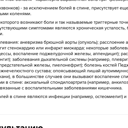
звонков) - за исключением болей в спине, присутствует ещ
ными коленями.
 которого возникают боли и так называемые триггерные точки
утствующими симптомами являются хроническая усталость, б
и.
олевания: аневризма брюшной аорты (опухоль); расслоение 
нгит стенокардию или инфаркт миокарда; некоторые заболе
цессы, воспаление поджелудочной железы, аппендицит); рас
нгит); заболевания дыхательной системы (например, плеври
редстательной железы, пиелонефрит); болезнь костей Педж
нижнечелюстного сустава; опоясывающий лишай аутоиммунно
ткани), в большинстве случаев они вызывают воспаление сп
и в спине: аксиальный спондилоартрита (например, анкило
, связанные с воспалительными заболеваниями кишечника.
ей в спине являются инфекции (например, остеомиелит) и 