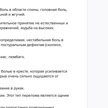
оль в области спины, головная боль,
ьной и жгучей.
ительное принятие не естественных и
пражнений, ходьба на высоких
неопределимая, нестабильная боль в
 постуральным дефектам (сколиоз,
иас, люмбаго.
болью в кресте, которая усиливается
торые очень сильно ощущаются от
ание в руках.
ии. Этот тип перелома является одним
ном разрастании позвоночника.