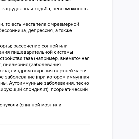
е затрудненная ходьба, невозможность
, то есть места тела с чрезмерной
ессонница, депрессия, а также
аорты; рассечение сонной или
вания пищеварительной системы
стройства таза (например, внематочная
т, пневмония);заболевания
ета; синдром открытия верхней части
е заболевание (при котором иммунная
ины. Аутоиммунные заболевания, тесно
зирующий спондилит), псориатический
опухоли (спинной мозг или