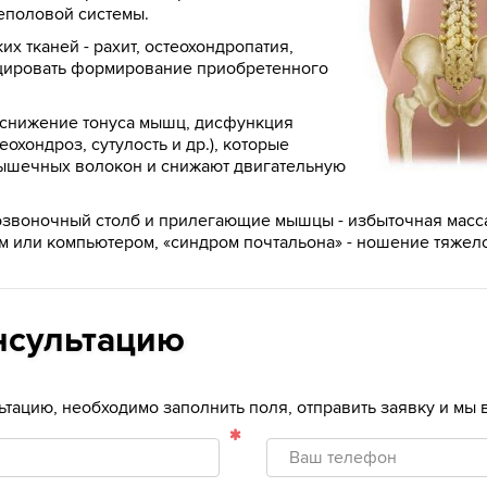
еполовой системы.
х тканей - рахит, остеохондропатия,
цировать формирование приобретенного
снижение тонуса мышц, дисфункция
охондроз, сутулость и др.), которые
ышечных волокон и снижают двигательную
озвоночный столб и прилегающие мышцы - избыточная масса 
м или компьютером, «синдром почтальона» - ношение тяжело
нсультацию
льтацию, необходимо заполнить поля, отправить заявку и мы
Ваш
телефон