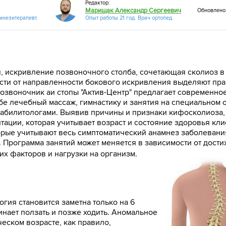
Редактор:
Марищак Александр Сергеевич
Обновлено:
кинезитерапевт.
Опыт работы 21 год. Врач ортопед.
 искривление позвоночного столба, сочетающая сколиоз в 
мости от направленности бокового искривления выделяют пр
озвоночник аи стопы "Актив-Центр" предлагает современно
бе лечебный массаж, гимнастику и занятия на специальном
еабилитологами. Выявив причины и признаки кифосколиоза,
ации, которая учитывает возраст и состояние здоровья кл
торые учитывают весь симптоматический анамнез заболевани
. Программа занятий может меняется в зависимости от дост
их факторов и нагрузки на организм.
гия становится заметна только на 6
инает ползать и позже ходить. Аномальное
еском возрасте, как правило,