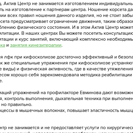
ц. Актив Центр не занимается изготовлением индивидуальны
ь на изготовление к партнерам центра. Ношение корсета да
и всех правил ношения данного изделия, но не стоит заб
ета предусматривает ограничение движения, таким образо
блению физического состояния. И в этом Актив Центр может
литации. В наших центрах Вы можете посетить консультацию
итации и курс занятий, включающий комплексно необходим
ика
и
занятия кинезитерапии
.
мая лфк при кифосколиозе достаточно эффективный и безо
так же специальные упражнения при кифосколиозе устраняю
 виды) и физическая активность, где в качестве утяжелени
весом хорошо себя зарекомендовала методика реабилитаци
е.
иаций упражнений на профилакторе Евминова дают возможн
, контроль выполнения, дыхательная техника при выполне
 но правильно.
цессы в мышечных волокнах, повышает эластичность мышц, 
тр не занимается и не предоставляет услуги по хирургичес