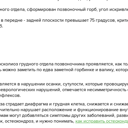
дного отдела, сформирован позвоночный горб, угол искривле
 в передне - задней плоскости превышает 75 градусов, кри
б.
сколиоз грудного отдела позвоночника проявляется, как т
 можно заметить по едва заметной горбинке и валику, котор
яется в нарушении осанки, сутулости, которые провоцирую
неврологических нарушений, отмечается несимметричность 
ефлексов.
 страдает диафрагма и грудная клетка, снижается и снижае
начительно нарушает расположение и функционирование вну
мам могут добавляться симптомы других заболеваний, раз
к, остеохондроз, и нужно понимать,
как исправить остеохонд