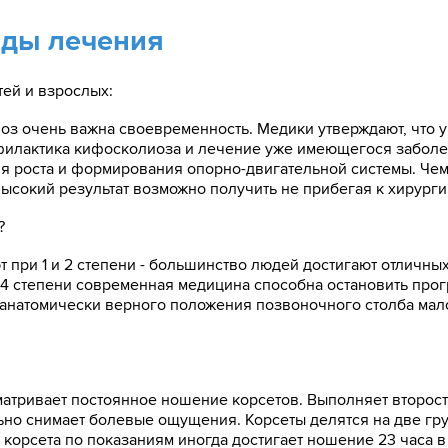
ды лечения
ей и взрослых:
оз очень важна своевременность. Медики утверждают, что у 
филактика кифосколиоза и лечение уже имеющегося забол
 роста и формирования опорно-двигательной системы. Чем
высокий результат возможно получить не прибегая к хирург
?
при 1 и 2 степени - большинство людей достигают отличных
-4 степени современная медицина способна остановить про
анатомически верного положения позвоночного столба мало
атривает постоянное ношение корсетов. Выполняет второс
ьно снимает болевые ощущения. Корсеты делятся на две гру
орсета по показаниям иногда достигает ношение 23 часа в с