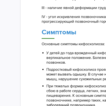
III - наличие явной деформации гру
IV - угол искривления позвоночника
прогрессирующий позвоночный гор
Симптомы
Основные симптомы кифосколиоза:
У детей до года врожденный кифо
вертикальное положение. Болезнь
позвонков.
Подростковый кифосколиоз проявл
может вызвать одышку. В случае 
мышц, нарушение сухожильных р
При тяжелых формах кифосколиоза
сбою в работе сердца, легких, з
пищеварения. К основным симпто
позвоночнике, например таких, ка
заболеваний позвоночника.