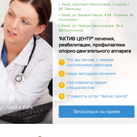
г. Киев, проспект Оболонский, 1; корпус 1
(М. Оболонь)
г. Киев, ул. Бориса Гмыри, 4 (М. Позняки, М.
Осокорки)
г. Киев, ул. Черных Запорожцев, 26 А
(Воскресенка)
"АКТИВ ЦЕНТР" лечения,
реабилитации, профилактики
опорно-двигательного аппарата
Что мы лечим, с какими
1
состояниями работаем
Наши методики лечения
2
Сертификаты наших
3
специалистов
Стоимость услуг "Актив Центр"
4
уставах без
Записаться на приём