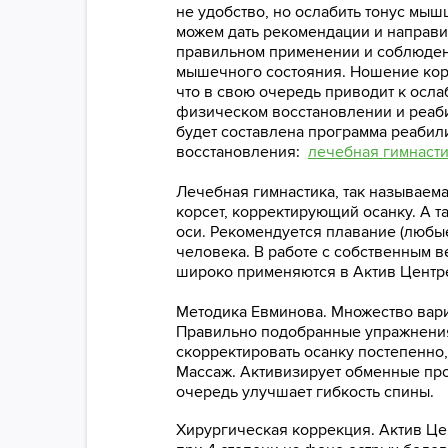
не удобство, но ослабить тонус мыш
можем дать рекомендации и направит
правильном применении и соблюдени
мышечного состояния. Ношение корс
что в свою очередь приводит к осла
физическом восстановлении и реаби
будет составлена программа реабил
восстановления:
лечебная гимнаст
Лечебная гимнастика, так называе
корсет, корректирующий осанку. А 
оси. Рекомендуется плавание (любые
человека. В работе с собственным 
широко применяются в Актив Центр
Методика Евминова. Множество вар
Правильно подобранные упражнения
скорректировать осанку постепенно,
Массаж. Активизирует обменные про
очередь улучшает гибкость спины.
Хирургическая коррекция. Актив Цен