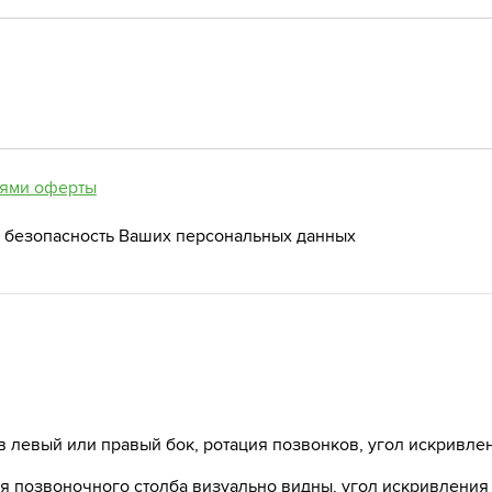
ями оферты
 безопасность Ваших персональных данных
в левый или правый бок, ротация позвонков, угол искривлен
ция позвоночного столба визуально видны, угол искривления 