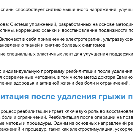
 спины способствует снятию мышечного напряжения, улуч
ва: Система упражнений, разработанных на основе методик
спины, коррекцию осанки и восстановление подвижности п
ключают в себя применение электротерапии, ультразвуково
ановлению тканей и снятию болевых симптомов.
е специальных эластичных лент для улучшения поддержки 
с индивидуальную программу реабилитации после удаления
 современные методики, в том числе метод доктора Евминов
лении здоровья и активной жизни без боли и ограничений.
литация после удаления грыжи 
роцесс реабилитации играет ключевую роль во восстановле
 боли и ограничений. Реабилитация после операции на поз
ые методы и процедуры. Одним из основных направлений р
жнений и процедур, таких как электростимуляция, ускоряе