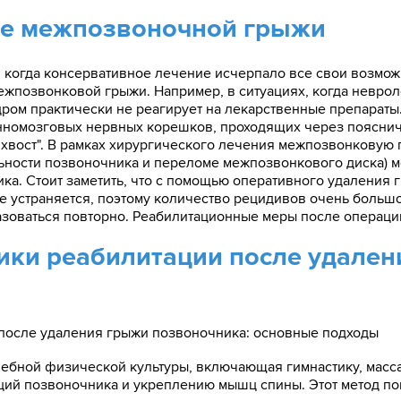
ие межпозвоночной грыжи
 когда консервативное лечение исчерпало все свои возмож
жпозвонковой грыжи. Например, в ситуациях, когда невро
дром практически не реагирует на лекарственные препараты
нномозговых нервных корешков, проходящих через пояснич
 хвост". В рамках хирургического лечения межпозвонковую 
ьности позвоночника и переломе межпозвонкового диска) мо
ка. Стоит заметить, что с помощью оперативного удаления
не устраняется, поэтому количество рецидивов очень больш
азоваться повторно. Реабилитационные меры после операци
ки реабилитации после удален
после удаления грыжи позвоночника: основные подходы
ебной физической культуры, включающая гимнастику, масса
ций позвоночника и укреплению мышц спины. Этот метод по