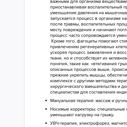
важными для организма веществами
приостанавливая воспалительный п
уменьшение давления на мышечные 
запускается процесс в организме н
после травмы, воспалительных проц
месту повреждения и начинают погл
процесс часто сопровождается умен
Кроме того, фагоциты помогают сти
привлечению регенеративных клеток
ускоряя процесс заживления и восс
ткани, но и способствует их активн
понятия, такие как «втягивания гры
описанных процессов выше, происхо
прежние укрепить мышцы, обеспечит
комплексе с другими методами тер
хирургического вмешательства и д
специалистам для составления инд
Мануальная терапия: массаж и ручн
Носимые корректоры: специальные 
уменьшают нагрузку на грыжу.
УВЧ-терапия, электрофорез, магнит