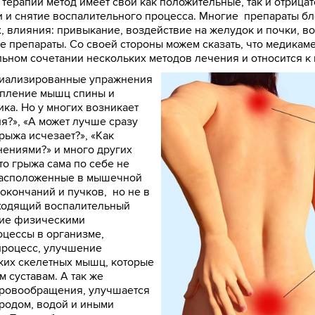
 терапии метод имеет свои как положительные, так и отриц
 и снятие воспалительного процесса. Многие препараты бло
, влияния: привыкание, воздействие на желудок и почки, в
ые препараты. Со своей стороны можем сказать, что медика
льном сочетании нескольких методов лечения и относится к
специализированные упражнения
епление мышц спины и
а. Но у многих возникает
я?», «А может лучше сразу
грыжа исчезает?», «Как
ениями?» и много других
то грыжа сама по себе не
расположенные в мышечной
окончаний и пучков, но не в
сходящий воспалительный
ние физическими
оцессы в организме,
процесс, улучшение
оких скелетных мышц, которые
 суставам. А так же
кровообращения, улучшается
родом, водой и иными