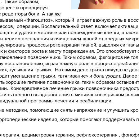
. Таким образом,
роцесс и провоцируя
рецепторы боли. А так же
азываемый «Фагоцитоз», который играет важную роль в вос
ессов, операции. Воспалительный ответ, включает активаци
ощать и удалять мертвые или поврежденные клетки, а также
ьшением воспаления и очищением тканей от вредных микро
мулировать процессы регенерации тканей, выделяя сигналь
 и факторов роста к месту повреждения. Это способствует 
тановления позвоночника. Таким образом, фагоцитоз не то
ому восстановлению, играя важную роль в процессе реабили
жи», «усыхания грыжи». На самом деле грыжа никуда не дев
дит уменьшение грыжи, «втягивание» и боль уходит. Далее
ь хорошие питание позвоночника, таким образом останови
апии. Консервативное лечение грыжи позвоночника предост
остичь полного выздоровления с минимальным риском ослож
ивидуальной программы лечения и реабилитации.
ые методики, помогающие снять напряжение и улучшить кр
ортопедические изделия, которые помогают поддерживать 
отерапия, дециметровая терапия, рефлексотерапия , фоноф