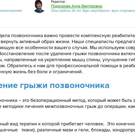
Редактор:
Подзорова Алла Викторовна
кинезитерапевт.
Опыт работы 26 лет. Врач вертебролог, врач спортивн
дела позвоночника важно провести комплексную реабилита
 вернуть активный образ жизни. Наши специалисты предла
ающую все особенности вашего случая. Мы используем сов
осстановление после удаления грыжи позвоночника включа
ы, направленные на укрепление мышц спины, улучшение ги
том. Обратитесь к нам для профессиональной помощи в реа
енную жизнь без боли и ограничений.
ение грыжи позвоночника
очника – это безоперационный метод, который может быть 
е методики лечения межпозвоночных грыж до операции, ка
ный вид терапии к которой прибегает человек. Это конечн
ечные ткани), различные мази и гели, блокады, хондропр