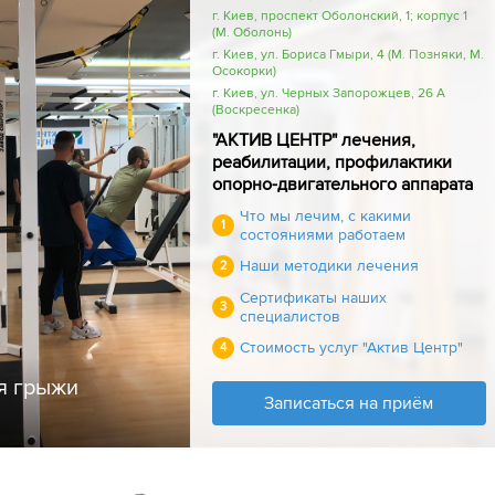
г. Киев, проспект Оболонский, 1; корпус 1
(М. Оболонь)
г. Киев, ул. Бориса Гмыри, 4 (М. Позняки, М.
Осокорки)
г. Киев, ул. Черных Запорожцев, 26 А
(Воскресенка)
"АКТИВ ЦЕНТР" лечения,
реабилитации, профилактики
опорно-двигательного аппарата
Что мы лечим, с какими
1
состояниями работаем
Наши методики лечения
2
Сертификаты наших
3
специалистов
Стоимость услуг "Актив Центр"
4
я грыжи
Записаться на приём