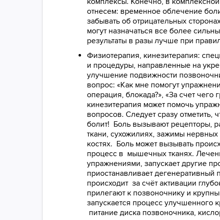
комплексы. Конечно, в комплексной
отнесем: временное облечение боли
забывать об отрицательных сторонах
могут назначаться все более сильн
результаты в разы лучше при прави
​​​​​​​Физиотерапия, кинезитерапия: 
и процедуры, направленные на укр
улучшение подвижности позвоночник
вопрос: «Как мне помогут упражнени
операция, блокада?», «За счет чего 
кинезитерапия может помочь упражн
вопросов. Следует сразу отметить, ч
болит! Боль вызывают рецепторы, 
ткани, сухожилиях, зажимы нервных 
костях. Боль может вызывать прои
процесс в мышечных тканях. Лече
упражнениями, запускает другие пр
приостанавливает дегенеративный 
происходит за счёт активации глуб
прилегают к позвоночнику и крупным
запускается процесс улучшенного 
питание диска позвоночника, кисло