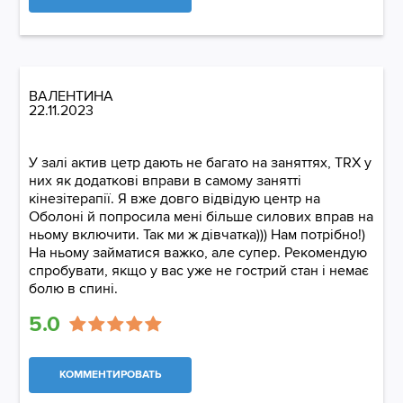
ВАЛЕНТИНА
22.11.2023
У залі актив цетр дають не багато на заняттях, TRX у
них як додаткові вправи в самому занятті
кінезітерапії. Я вже довго відвідую центр на
Оболоні й попросила мені більше силових вправ на
ньому включити. Так ми ж дівчатка))) Нам потрібно!)
На ньому займатися важко, але супер. Рекомендую
спробувати, якщо у вас уже не гострий стан і немає
болю в спині.
5.0
КОММЕНТИРОВАТЬ