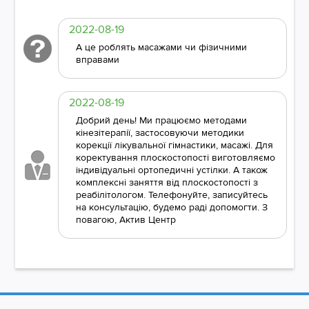
2022-08-19
А це роблять масажами чи фізичними
вправами
2022-08-19
Добрий день! Ми працюємо методами
кінезітерапії, застосовуючи методики
корекції лікувальної гімнастики, масажі. Для
коректування плоскостопості виготовляємо
індивідуальні ортопедичні устілки. А також
комплексні заняття від плоскостопості з
реабілітологом. Телефонуйте, записуйтесь
на консультацію, будемо раді допомогти. З
повагою, Актив Центр