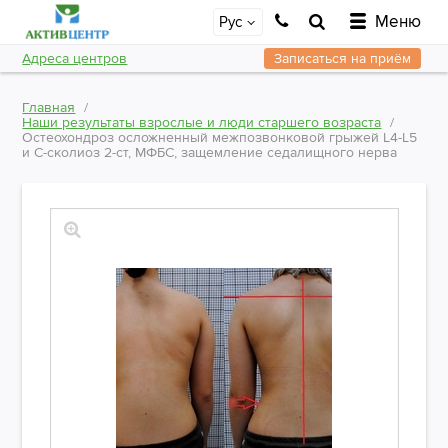
Меню
Рус
Адреса центров
Записаться на приём
Главная
Наши результаты взрослые и люди старшего возраста
Остеохондроз осложненный межпозвонковой грыжей L4-L5
и С-сколиоз 2-ст, МФБС, защемление седалищного нерва