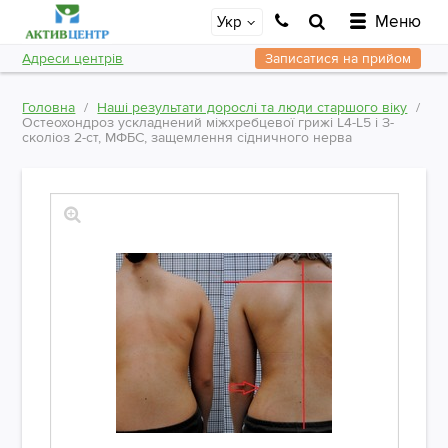
Меню
Укр
Адреси центрів
Записатися на прийом
Головна
Наші результати дорослі та люди старшого віку
Остеохондроз ускладнений міжхребцевої грижі L4-L5 і З-
сколіоз 2-ст, МФБС, защемлення сідничного нерва