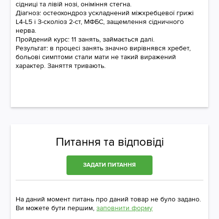
сідниці та лівій нозі, оніміння стегна.
Діагноз: остеохондроз ускладнений міжхребцевої грижі
L4-L5 і З-сколіоз 2-ст, МФБС, защемлення сідничного
нерва.
Пройдений курс: 11 занять, займається далі.
Результат: в процесі занять значно вирівнявся хребет,
больові симптоми стали мати не такий виражений
характер. Заняття тривають.
Питання та відповіді
ЗАДАТИ ПИТАННЯ
На даний момент питань про даний товар не було задано.
Ви можете бути першим,
заповнити форму