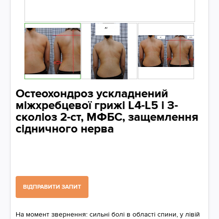
Остеохондроз ускладнений
міжхребцевої грижі L4-L5 і З-
сколіоз 2-ст, МФБС, защемлення
сідничного нерва
ВІДПРАВИТИ ЗАПИТ
На момент звернення: сильні болі в області спини, у лівій