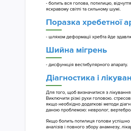
- болить вся голова, потилицю, відчут
яскравому світлі та сильному шумі.
Поразка хребетної ар
- шляхом деформації хребта йде здавлю
Шийна мігрень
- дисфункція вестибулярного апарату.
Діагностика і лікув
Для того, щоб визначитися з лікування
Виключити різкі рухи головою. стресов
якщо необхідно додаткові методи діагн
даною проблемою: невролог, вертеброло
Якщо болить потилиця голови успішно в
аналізів і повного збору анамнезу, лік