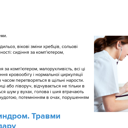
еми.
ильоз, вікові зміни хребців, сольові
вності: сидіння за комп'ютером,
ня за комп'ютером, малорухливість, всі ці
ня кровообігу і нормальної циркуляції
з часом перетворяться в щільні нарости.
ці або ліворуч, відчувається не тільки в
ться шум у вухах, голова і шия втрачають
нудотою, потемнінням в очах, порушенням
индром. Травми
дару