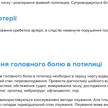
тя тиску і розпирання (важкий потилицю). Супроводжується 
терії
вання хребетної артерії, в слідстві неминуче порушення по
ання головного болю в потилиці
м головного болю в потилиці необхідно в першу чергу відвід
ий стан, переохолодження. Провести діагностику шийного ві
остики, обстеження судин, вимірювання тиску, дослідження о
г, ортопед, нейрохірург, офтальмолог, лор.
икористовуються консервативні методи лікування. Але тільк
ар складає індивідуальний план лікування. Лікування може вх