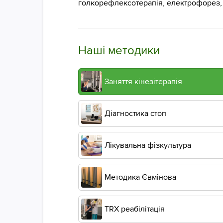
голкорефлексотерапія, електрофорез, м
Наші методики
Заняття кінезітерапія
Діагностика стоп
Лікувальна фізкультура
Методика Євмінова
ТRХ реабілітація