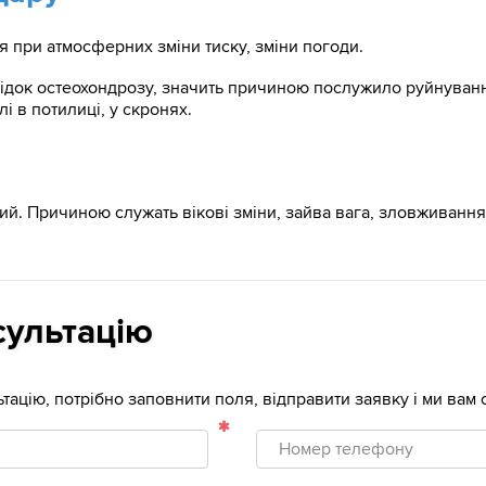
ся при атмосферних зміни тиску, зміни погоди.
слідок остеохондрозу, значить причиною послужило руйнуван
лі в потилиці, у скронях.
чий. Причиною служать вікові зміни, зайва вага, зловживання
сультацію
тацію, потрібно заповнити поля, відправити заявку і ми ва
Номер
телефону