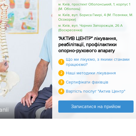
м. Київ, проспект Оболонський, 1; корпус 1
(М. Оболонь)
м. Київ, вул. Бориса Гмирі, 4 (М. Позняки, М.
Осокорки)
м. Київ, вул. Чорних Запорожців, 26 А
(Воскресенка)
"АКТИВ ЦЕНТР" лікування,
реабілітації, профілактики
опорно-рухового апарату
Що ми лікуємо, з якими станами
1
працюємо?
Наші методики лікування
2
Сертифікати фахівців
3
Вартість послуг "Актив Центр"
4
Записатися на прийом
апії