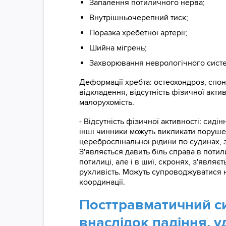
Запалення потиличного нерва;
Внутрішньочерепний тиск;
Поразка хребетної артерії;
Шийна мігрень;
Захворювання неврологічного сист
Деформації хребта: остеохондроз, спонд
відкладення, відсутність фізичної акти
малорухомість.
- Відсутність фізичної активності: сидін
інші чинники можуть викликати порушен
цереброспінальної рідини по судинах, 
З'являється давить біль справа в потили
потилиці, але і в шиї, скронях, з'являє
рухливість. Можуть супроводжуватися 
координації.
Посттравматичний с
внаслідок падіння, у