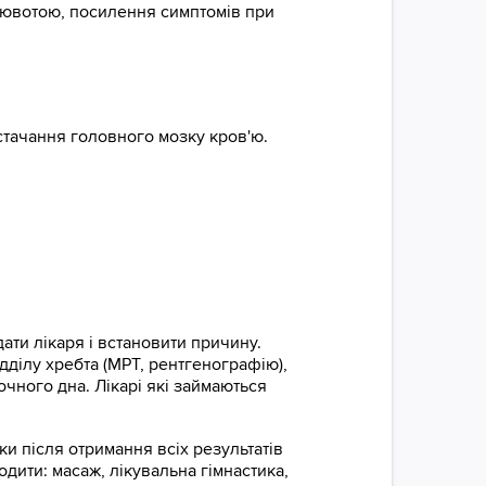
блювотою, посилення симптомів при
стачання головного мозку кров'ю.
ати лікаря і встановити причину.
дділу хребта (МРТ, рентгенографію),
чного дна. Лікарі які займаються
и після отримання всіх результатів
одити: масаж, лікувальна гімнастика,