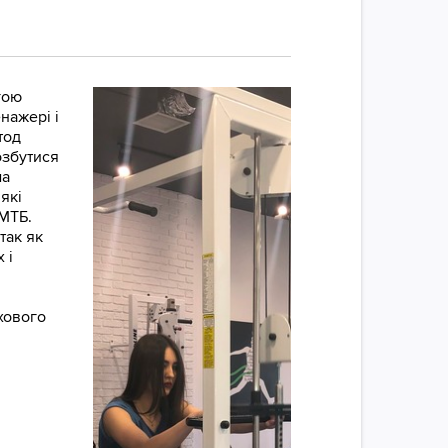
гою
нажері і
тод
озбутися
ма
які
МТБ.
так як
 і
хового