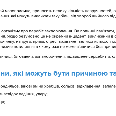
вкрай малоприємна, приносить велику кількість незручностей
вання які можуть викликати таку біль, від хвороб шийного ві
організму про перебіг захворювання. Ви повинні пам'ятати, 
ння. Якщо безумовно це не окремий інцидент, викликаний в 
очинку, напруга, криза. стрес, вживання великої кількості к
ь нижче потилиці ні в якому разі не може з'явитися без причи
тилиці: блювання, запаморочення, підвищене серцебиття, сл
ни, які можуть бути причиною т
ондильоз, вікові зміни хребців, сольові відкладення, запале
наслідок падіння, удару;
ця;