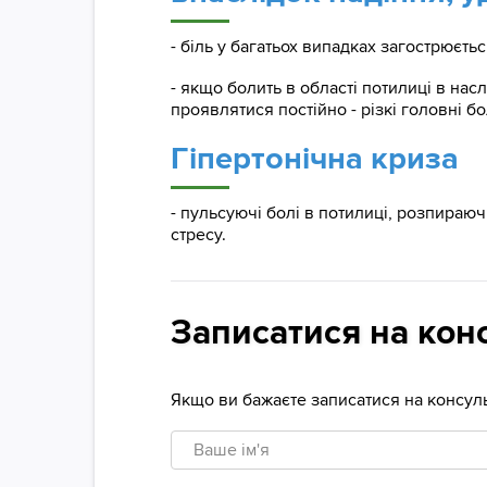
- біль у багатьох випадках загострюєть
- якщо болить в області потилиці в на
проявлятися постійно - різкі головні бо
Гіпертонічна криза
- пульсуючі болі в потилиці, розпираю
стресу.
Записатися на кон
Якщо ви бажаєте записатися на консуль
Ваше
ім'я