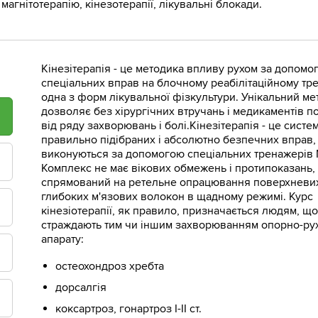
агнітотерапію, кінезотерапії, лікувальні блокади.
Кінезітерапія - це методика впливу рухом за допомо
спеціальних вправ на блочному реабілітаційному тре
одна з форм лікувальної фізкультури. Унікальний ме
дозволяє без хірургічних втручань і медикаментів п
від ряду захворювань і болі.Кінезітерапія - це систе
правильно підібраних і абсолютно безпечних вправ, 
виконуються за допомогою спеціальних тренажерів 
Комплекс не має вікових обмежень і протипоказань, 
спрямований на ретельне опрацювання поверхневих
глибоких м'язових волокон в щадному режимі. Курс
кінезіотерапії, як правило, призначається людям, що
страждають тим чи іншим захворюванням опорно-ру
апарату:
остеохондроз хребта
дорсалгія
коксартроз, гонартроз I-II ст.