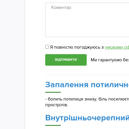
Коментар
Я повністю погоджуюсь з
умовами о
Ми гарантуємо бе
ВІДПРАВИТИ
Запалення потиличн
- болить потилиця знизу, біль посилює
прострілів.
Внутрішньочерепний