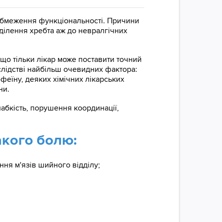
, обмеження функціональності. Причини
дділення хребта аж до невралгічних
що тільки лікар може поставити точний
слідстві найбільш очевидних фактора:
офеїну, деяких хімічних лікарських
ни.
абкість, порушення координації,
акого болю:
ння м'язів шийного відділу;