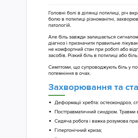
Головні болі в ділянці потилиці, річ 
болю в потилиці різноманітні, захворю
патологій.
Але біль завжди залишається сигналом 
діагноз і призначити правильне лікува
не комфортний стан при роботі або відп
засобів. Різкий біль в потилиці або біл
Симптоми, що супроводжують біль у по
потемніння в очах.
Захворювання та ста
Деформації хребта: остеохондроз, сп
Посттравматичний синдром. Травми в
Сидяча робота і важка розумова пра
Гіпертонічний криза;