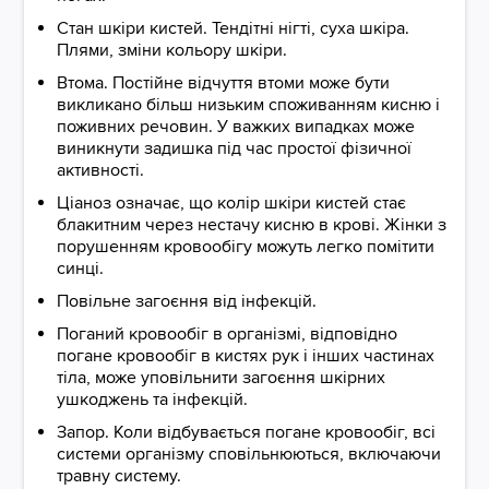
Стан шкіри кистей. Тендітні нігті, суха шкіра.
Плями, зміни кольору шкіри.
Втома. Постійне відчуття втоми може бути
викликано більш низьким споживанням кисню і
поживних речовин. У важких випадках може
виникнути задишка під час простої фізичної
активності.
Ціаноз означає, що колір шкіри кистей стає
блакитним через нестачу кисню в крові. Жінки з
порушенням кровообігу можуть легко помітити
синці.
Повільне загоєння від інфекцій.
Поганий кровообіг в організмі, відповідно
погане кровообіг в кистях рук і інших частинах
тіла, може уповільнити загоєння шкірних
ушкоджень та інфекцій.
Запор. Коли відбувається погане кровообіг, всі
системи організму сповільнюються, включаючи
травну систему.