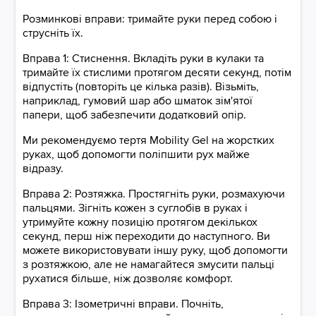
Розминкові вправи: тримайте руки перед собою і
струсніть їх.
Вправа 1: Стиснення. Вкладіть руки в кулаки та
тримайте їх стислими протягом десяти секунд, потім
відпустіть (повторіть це кілька разів). Візьміть,
наприклад, гумовий шар або шматок зім'ятої
папери, щоб забезпечити додатковий опір.
Ми рекомендуємо тертя Mobility Gel на жорстких
руках, щоб допомогти поліпшити рух майже
відразу.
Вправа 2: Розтяжка. Простягніть руки, розмахуючи
пальцями. Зігніть кожен з суглобів в руках і
утримуйте кожну позицію протягом декількох
секунд, перш ніж переходити до наступного. Ви
можете використовувати іншу руку, щоб допомогти
з розтяжкою, але не намагайтеся змусити пальці
рухатися більше, ніж дозволяє комфорт.
Вправа 3: Ізометричні вправи. Почніть,