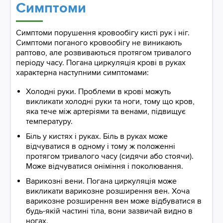
Симптоми
Симптоми порушення кровообігу кисті рук і ніг.
Симптоми поганого кровообігу не виникають
раптово, але розвиваються протягом тривалого
періоду часу. Погана циркуляція крові в руках
характерна наступними симптомами:
Холодні руки. Проблеми в крові можуть
викликати холодні руки та ноги, тому що кров,
яка тече між артеріями та венами, підвищує
температуру.
Біль у кистях і руках. Біль в руках може
відчуватися в одному і тому ж положенні
протягом тривалого часу (сидячи або стоячи).
Може відчуватися оніміння і поколювання.
Варикозні вени. Погана циркуляція може
викликати варикозне розширення вен. Хоча
варикозне розширення вен може відбуватися в
будь-якій частині тіла, вони зазвичай видно в
ногах.