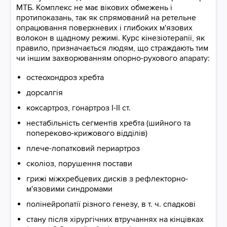
МТБ. Комплекс не має вікових обмежень і
протипоказань, так як спрямований на ретельне
опрацювання поверхневих і глибоких м'язових
волокон в щадному режимі. Курс кінезіотерапії, як
правило, призначається людям, що страждають тим
чи іншим захворюванням опорно-рухового апарату:
остеохондроз хребта
дорсалгія
коксартроз, гонартроз I-II ст.
нестабільність сегментів хребта (шийного та
попереково-крижового відділів)
плече-лопатковий периартроз
сколіоз, порушення постави
грижі міжхребцевих дисків з рефлекторно-
м'язовими синдромами
полінейропатії різного генезу, в т. ч. спадкові
стану після хірургічних втручаннях на кінцівках