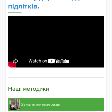
підлітків.
Наші методики
Заняття кінезітерапія