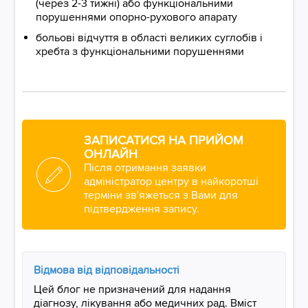
(через 2-3 тижні) або функціональними
порушеннями опорно-рухового апарату
больові відчуття в області великих суглобів і
хребта з функціональними порушеннями
ЗАПИСАТИСЯ НА ПРИЙОМ
ОНЛАЙН
Після отримання заявки
адміністратор центру в найкоротші
терміни зв'яжеться з Вами для
підтвердження запису.
Відмова від відповідальності
Цей блог не призначений для надання
діагнозу, лікування або медичних рад. Вміст