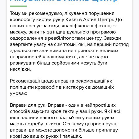
Тому ми рекомендуємо, лікування порушення
кровообігу кистей рук у Києві в Актив Центрі. До
ваших послуг завжди, кваліфіковані фахівці з
масажу, заняття за індивідуальною програмою
оздоровлення з реабілітологами центру. Завжди
звертайте увагу на симптоми, які, на перший погляд
здаються не значними та не приносять великих
незручностей у вашому житті, але не варто
ризикувати більш серйозними можуть бути
наслідки.
Рекомендації щодо вправ та рекомендації як
поліпшити кровообіг в кистях рук в домашніх
умовах:
Вправи для рук. Вправа - один з найпростіших
способів змусити кров текти у ваші руки. Як і всі
інші частини вашого тіла, м'язи у ваших руках
мають потребу в кисні. Ось чому ці прості ручні
вправи; ви можете допомогти більше припливу
крові до ваших руках і пальцях.