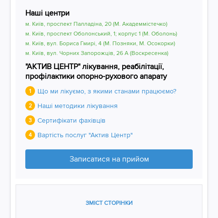
Наші центри
м. Київ, проспект Палладіна, 20 (М. Академмістечко)
м. Київ, проспект Оболонський, 1; корпус 1 (М. Оболонь)
м. Київ, вул. Бориса Гмирі, 4 (М. Позняки, М. Осокорки)
м. Київ, вул. Чорних Запорожців, 26 А (Воскресенка)
"АКТИВ ЦЕНТР" лікування, реабілітації,
профілактики опорно-рухового апарату
Що ми лікуємо, з якими станами працюємо?
1
Наші методики лікування
2
Сертифікати фахівців
3
Вартість послуг "Актив Центр"
4
Записатися на прийом
ЗМІСТ СТОРІНКИ