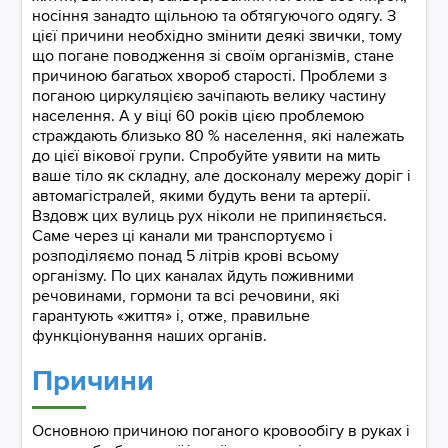
носіння занадто щільною та обтягуючого одягу. З
цієї причини необхідно змінити деякі звички, тому
що погане поводження зі своїм організмів, стане
причиною багатьох хвороб старості. Проблеми з
поганою циркуляцією зачіпають велику частину
населення. А у віці 60 років цією проблемою
страждають близько 80 % населення, які належать
до цієї вікової групи. Спробуйте уявити на мить
ваше тіло як складну, але досконалу мережу доріг і
автомагістралей, якими будуть вени та артерії.
Вздовж цих вулиць рух ніколи не припиняється.
Саме через ці канали ми транспортуємо і
розподіляємо понад 5 літрів крові всьому
організму. По цих каналах йдуть поживними
речовинами, гормони та всі речовини, які
гарантують «життя» і, отже, правильне
функціонування наших органів.
Причини​​​​​​​
Основною причиною поганого кровообігу в руках і