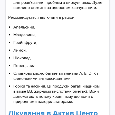
для розв'язання проблем з циркуляцією. Дуже
важливо стежити за здоровим харчуванням.
Рекомендується включати в раціон:
Апельсини,
Мандарини,
Грейпфрути,
Лимон.
Шоколад.
Перець чилі.
Оливкова масло багате вітамінами А, Е, D, К і
фенольними антиоксидантами.
Горіхи та насіння. Ці продукти багаті ніацином,
вітамін B3, жирними кислотами омега-3. Вони
допомагають потоку крові, тому що вони є
природними вазодилататорами.
Лікування в Актив Центр