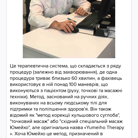
​​​​​​​Це терапевтична система, що складається з ряду
процедур (залежно від захворювання), де одна
процедура триває близько 60 хвилин, а фахівець
використовує в ній понад 100 маневрів, що
виконуються з пацієнтом (руху, точкові та масажні
техніки). Метод, заснований на ручних діях,
виконуваних на всьому людському тілі для
підтримки та поліпшення здоров'я. Він також
відомий як "метод корекції кульшового суглоба",
"точковий масаж" або "східний спеціальний масаж
Юмейхо", але оригінальна назва «Yumeiho Therapy
». Хоча Юмейхо це метод, призначений в