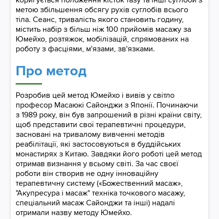
коригується положення кісток тазу та інші суглоби з
метою збільшення обсягу рухів суглобів всього
тіла. Сеанс, тривалість якого становить годину,
містить набір з більш ніж 100 прийомів масажу за
Юмейхо, розтяжок, мобілізацій, спрямованих на
роботу з фасціями, м'язами, зв'язками.
Про метод
Розробив цей метод Юмейхо і вивів у світло
професор Масаюкі Сайонджи з Японії. Починаючи
з 1989 року, він був запрошений в різні країни світу,
щоб представити свої терапевтичні процедури,
засновані на тривалому вивченні методів
реабілітації, які застосовуються в буддійських
монастирях з Китаю. Завдяки його роботі цей метод
отримав визнання у всьому світі. За час своєї
роботи він створив не одну інноваційну
терапевтичну систему («Божественний масаж»,
"Акупресура і масаж" техніка точкового масажу,
спеціальний масаж Сайонджи та інші) надалі
отримали назву методу Юмейхо.