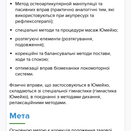
Метод остеоартикулярной маніпуляції та
пасивних вправ (практично аналогічні тим, які
використовуються при акупресурі та
рефлексотерапії);
спеціальні методи та процедури масаж Юмейхо;
розтягуючі елементи (розтягування,
подовження);
корекційні та балансувальні методи постави,
ходи та спокою;
оптимізації вправ біомеханіки локомоторної
системи.
Фізичні вправи, що застосовуються в Юмейхо,
складаються зі спеціальної гімнастики (гімнастика
Юмейхо), в поєднанні з методами дихання,
релаксаційними методами.
Мета
Основною метою є корекція положення тазової