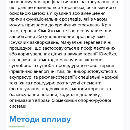
основному для профілактичного застосування, він
як і раніше називається «терапією», оскільки його
основною метою є лікування або зменшення
причин функціональних розладів, які з часом
можуть призвести до хронічних страждань. Крім
того, терапія Юмейхо може застосовуватися для
запобігання або уповільнення прогресу вже
існуючих захворювань. Мануальні терапевтичні
процедури, що застосовуються в профілактичних
або коригувальних цілях в рамках терапії Юмейхо,
складаються з: методів маніпуляції кістково-
суглобового суглоба; процедури точкової терапії
(практично аналогічні тим, які використовуються в
акупресурі та рефлексотерапії); спеціальні масажні
техніки та процедури; розтягуючі елементи
(розтягування, подовження); методи корекції та
балансування постави, ходи та відпочинку;
оптимізація вправи біомеханіки опорно-рухової
системи.​​​​​​​
Методи впливу