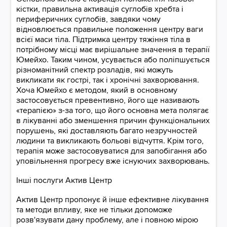
кістки, правильна активація суглобів хребта і
периферичних суглобів, завдяки чому
відновлюється правильне положення центру ваги
всієї маси тіла. Підтримка центру тяжіння тіла в
потрібному місці має вирішальне значення в терапії
Юмейхо. Таким чином, усувається або поліпшується
різноманітний спектр розладів, які можуть
викликати як гострі, так і хронічні захворювання.
Хоча Юмейхо є методом, який в основному
застосовується превентивно, його ще називають
«терапією» з-за того, що його основна мета полягає
в лікуванні або зменшення причин функціональних
порушень, які доставляють багато незручностей
людини та викликають больові відчуття. Крім того,
терапія може застосовуватися для запобігання або
уповільнення прогресу вже існуючих захворювань.
Інші послуги Актив Центр
Актив Центр пропонує й інше ефективне лікування
та методи впливу, яке не тільки допоможе
розв'язувати дану проблему, але і повною мірою