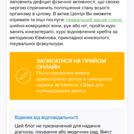
заповнить дефіцит фізичної активності, що своєю
чергою спричинить поліпшення стану всього
організму в цілому. В актив Центрі Ви зможете
отримати та інші послуги:
правильний масаж спини
,
шийно-комірцевої зони, рук або ніг, пройти курс
занять кінезотерапії, курс відновлення хребта за
методикою Євмінова, прикладної кінезіології,
лікувальної фізкультури.
ЗАПИСАТИСЯ НА ПРИЙОМ
ОНЛАЙН
Після отримання заявки
адміністратор центру в найкоротші
терміни зв'яжеться з Вами для
підтвердження запису.
Відмова від відповідальності
Цей блог не призначений для надання
діагнозу, лікування або медичних рад. Вміст