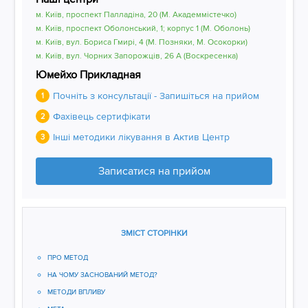
м. Київ, проспект Палладіна, 20 (М. Академмістечко)
м. Київ, проспект Оболонський, 1; корпус 1 (М. Оболонь)
м. Київ, вул. Бориса Гмирі, 4 (М. Позняки, М. Осокорки)
м. Київ, вул. Чорних Запорожців, 26 А (Воскресенка)
Юмейхо Прикладная
Почніть з консультації - Запишіться на прийом
1
Фахівець сертифікати
2
Інші методики лікування в Актив Центр
3
Записатися на прийом
ЗМІСТ СТОРІНКИ
ПРО МЕТОД
НА ЧОМУ ЗАСНОВАНИЙ МЕТОД?
МЕТОДИ ВПЛИВУ