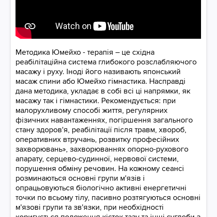
​​​​​​Методика Юмейхо - терапія – це східна
реабілітаційна система глибокого розслабляючого
масажу і руху. Іноді його називають японський
масаж спини або Юмейхо гімнастика. Насправді
дана методика, укладає в собі всі ці напрямки, як
масажу так і гімнастики. Рекомендується: при
малорухливому способі життя, регулярних
фізичних навантаженнях, погіршення загального
стану здоров'я, реабілітації після травм, хвороб,
оперативних втручань, розвитку професійних
захворювань», захворюваннях опорно-рухового
апарату, серцево-судинної, нервової системи,
порушення обміну речовин. На кожному сеансі
розминаються основні групи м'язів і
опрацьовуються біологічно активні енергетичні
точки по всьому тілу, пасивно розтягуються основні
м'язові групи та зв'язки, при необхідності