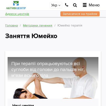
Меню
Укр
Адреси центрів
Записатися на прийом
Головна
Методики лечения
Юмейхо терапія
Заняття Юмейхо
При терапії опрацьовуються всі
суглоби від голови до пальців ніг,
м'язи всього тіла
Наші центри