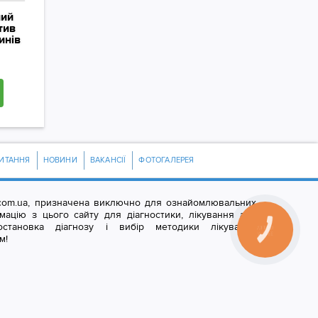
ний
тив
инів
ИТАННЯ
НОВИНИ
ВАКАНСІЇ
ФОТОГАЛЕРЕЯ
er.com.ua, призначена виключно для ознайомлювальних
мацію з цього сайту для діагностики, лікування або
остановка діагнозу і вибір методики лікування
м!