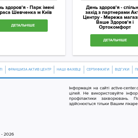
ь здоров'я - Парк імені
День здоров'я - спіль
раса Шевченка м Київ
захід з партнерами Ак
Центру - Мережа магаз
Ваше Здоров'я і
ДЕТАЛЬНІШЕ
Ортокомфорт
ДЕТАЛЬНІШЕ
ТІ
ФРАНШИЗА АКТИВ ЦЕНТР
НАШІ ФАХІВЦІ
СЕРТИФІКАТИ
ВІДГУКИ
П
Інформація на сайті active-cent
цілей. Не використовуйте інфор
профілактики захворювань. П
здійснюється тільки Вашим лікаре
 - 2026