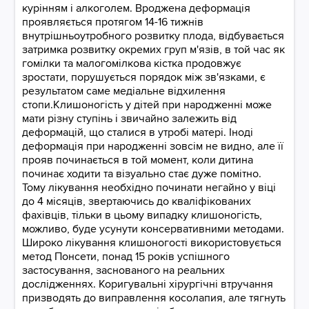
курінням і алкоголем. Вроджена деформація
проявляється протягом 14-16 тижнів
внутрішньоутробного розвитку плода, відбувається
затримка розвитку окремих груп м'язів, в той час як
гомілки та малогомілкова кістка продовжує
зростати, порушується порядок між зв'язками, є
результатом саме медіальне відхилення
стопи.Клишоногість у дітей при народженні може
мати різну ступінь і звичайно залежить від
деформацій, що сталися в утробі матері. Іноді
деформація при народженні зовсім не видно, але її
прояв починається в той момент, коли дитина
починає ходити та візуально стає дуже помітно.
Тому лікування необхідно починати негайно у віці
до 4 місяців, звертаючись до кваліфікованих
фахівців, тільки в цьому випадку клишоногість,
можливо, буде усунути консервативними методами.
Широко лікування клишоногості використовується
метод Понсети, понад 15 років успішного
застосування, заснованого на реальних
дослідженнях. Коригувальні хірургічні втручання
призводять до виправлення косолапия, але тягнуть