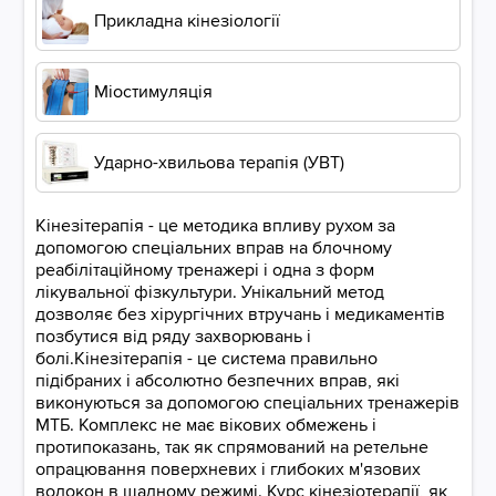
Прикладна кінезіології
Міостимуляція
Ударно-хвильова терапія (УВТ)
Кінезітерапія - це методика впливу рухом за
допомогою спеціальних вправ на блочному
реабілітаційному тренажері і одна з форм
лікувальної фізкультури. Унікальний метод
дозволяє без хірургічних втручань і медикаментів
позбутися від ряду захворювань і
болі.Кінезітерапія - це система правильно
підібраних і абсолютно безпечних вправ, які
виконуються за допомогою спеціальних тренажерів
МТБ. Комплекс не має вікових обмежень і
протипоказань, так як спрямований на ретельне
опрацювання поверхневих і глибоких м'язових
волокон в щадному режимі. Курс кінезіотерапії, як