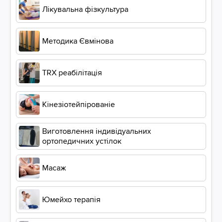
Лікувальна фізкультура
Методика Євмінова
ТRХ реабілітація
Кінезіотейпірованіе
Виготовлення індивідуальних
ортопедичних устілок
Масаж
Юмейхо терапія