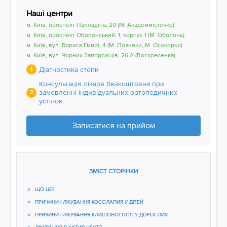
Наші центри
м. Київ, проспект Палладіна, 20 (М. Академмістечко)
м. Київ, проспект Оболонський, 1; корпус 1 (М. Оболонь)
м. Київ, вул. Бориса Гмирі, 4 (М. Позняки, М. Осокорки)
м. Київ, вул. Чорних Запорожців, 26 А (Воскресенка)
Діагностика стопи
1
Консультація лікаря безкоштовна при
замовленні індивідуальних ортопедичних
2
устілок
Записатися на прийом
ЗМІСТ СТОРІНКИ
ЩО ЦЕ?
ПРИЧИНИ І ЛІКУВАННЯ КОСОЛАПИЯ У ДІТЕЙ
ПРИЧИНИ І ЛІКУВАННЯ КЛИШОНОГОСТІ У ДОРОСЛИХ