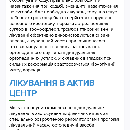
скоректувати ходу, правильно розподілити
навантаження при ходьбі, зменшити навантаження
на суглоби. Але необхідно лікувати, тому, що існує
небезпека розвитку більш серйозних порушень:
венозного кровотоку, поразка артроз великих
суглобів, тромбофлебіт, тромбоз глибоких вен. У
лікуванні ефективно використовуються фізичні
вправи, лікувальний масаж при клишоногості,
техніки мануального впливу, застосування
ортопедичного взуття та індивідуальних
ортопедичних устілок. У складних випадках при
сильних деформаціях застосовується хірургічний
метод корекції.
ЛІКУВАННЯ В АКТИВ
ЦЕНТР
Ми застосовуємо комплексне індивідуальне
лікування з застосуванням фізичних вправ за
спеціально розробленою реабілітологами програмі,
лікувальний масаж, ортопедичні засоби