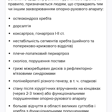
правило, призначається людям, що страждають тим
чи іншим захворюванням опорно-рухового апарату:
остеохондроз хребта
дорсалгія
коксартроз, гонартроз I-II ст.
нестабільність сегментів хребта (шийного та
попереково-крижового відділів)
плече-лопатковий периартроз
сколіоз, порушення постави
грижі міжхребцевих дисків з рефлекторно-
м'язовими синдромами
полінейропатії різного генезу, в т. ч. спадкові
стану після хірургічних втручаннях на кінцівках
(через 2-3 тижні) або функціональними
порушеннями опорно-рухового апарату
больові відчуття в області великих суглобів і
хребта з функціональними порушеннями