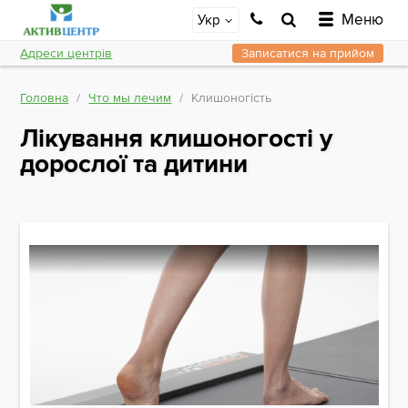
Меню
Укр
Адреси центрів
Записатися на прийом
Головна
Что мы лечим
Клишоногість
Лікування клишоногості у
дорослої та дитини