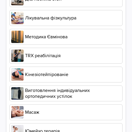
Лікувальна фізкультура
Методика Євмінова
ТRХ реабілітація
Кінезіотейпірованіе
Виготовлення індивідуальних
ортопедичних устілок
Масаж
Юмейхо терапія