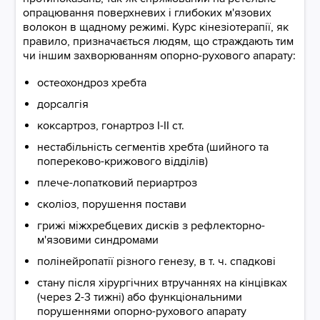
опрацювання поверхневих і глибоких м'язових
волокон в щадному режимі. Курс кінезіотерапії, як
правило, призначається людям, що страждають тим
чи іншим захворюванням опорно-рухового апарату:
остеохондроз хребта
дорсалгія
коксартроз, гонартроз I-II ст.
нестабільність сегментів хребта (шийного та
попереково-крижового відділів)
плече-лопатковий периартроз
сколіоз, порушення постави
грижі міжхребцевих дисків з рефлекторно-
м'язовими синдромами
полінейропатії різного генезу, в т. ч. спадкові
стану після хірургічних втручаннях на кінцівках
(через 2-3 тижні) або функціональними
порушеннями опорно-рухового апарату