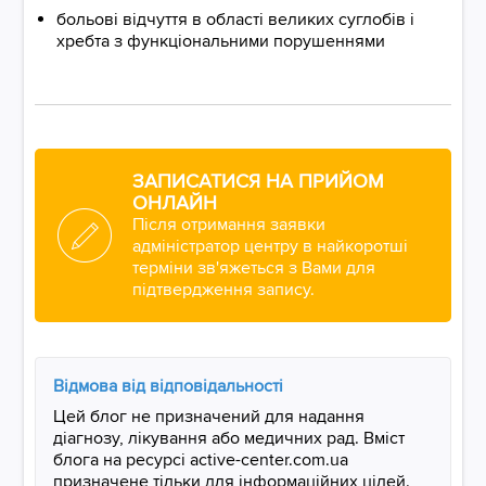
больові відчуття в області великих суглобів і
хребта з функціональними порушеннями
ЗАПИСАТИСЯ НА ПРИЙОМ
ОНЛАЙН
Після отримання заявки
адміністратор центру в найкоротші
терміни зв'яжеться з Вами для
підтвердження запису.
Відмова від відповідальності
Цей блог не призначений для надання
діагнозу, лікування або медичних рад. Вміст
блога на ресурсі active-center.com.ua
призначене тільки для інформаційних цілей.