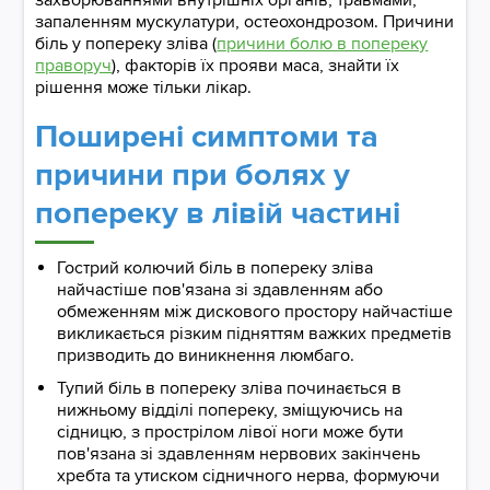
захворюваннями внутрішніх органів, травмами,
запаленням мускулатури, остеохондрозом. Причини
біль у попереку зліва (
причини болю в попереку
праворуч
), факторів їх прояви маса, знайти їх
рішення може тільки лікар.
Поширені симптоми та
причини при болях у
попереку в лівій частині​​​​​​​
Гострий колючий біль в попереку зліва
найчастіше пов'язана зі здавленням або
обмеженням між дискового простору найчастіше
викликається різким підняттям важких предметів
призводить до виникнення люмбаго.
Тупий біль в попереку зліва починається в
нижньому відділі попереку, зміщуючись на
сідницю, з прострілом лівої ноги може бути
пов'язана зі здавленням нервових закінчень
хребта та утиском сідничного нерва, формуючи