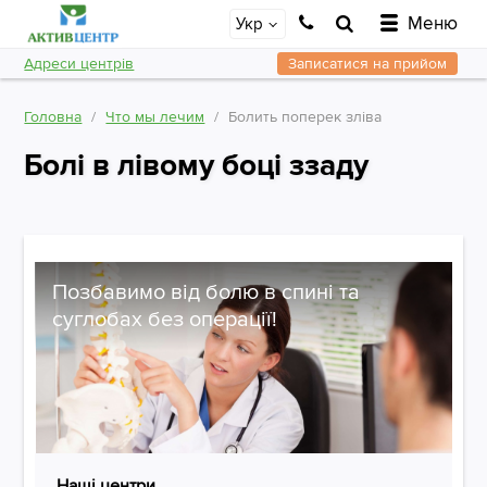
Меню
Укр
Адреси центрів
Записатися на прийом
Головна
Что мы лечим
Болить поперек зліва
Болі в лівому боці ззаду
Позбавимо від болю в спині та
суглобах без операції!
Наші центри