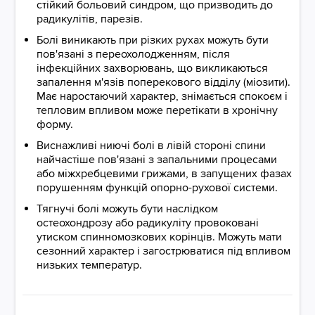
стійкий больовий синдром, що призводить до
радикулітів, парезів.
Болі виникають при різких рухах можуть бути
пов'язані з переохолодженням, після
інфекційних захворювань, що викликаються
запалення м'язів поперекового відділу (міозити).
Має наростаючий характер, знімається спокоєм і
тепловим впливом може перетікати в хронічну
форму.
Виснажливі ниючі болі в лівій стороні спини
найчастіше пов'язані з запальними процесами
або міжхребцевими грижами, в запущених фазах
порушенням функцій опорно-рухової системи.
Тягнучі болі можуть бути наслідком
остеохондрозу або радикуліту провоковані
утиском спинномозкових корінців. Можуть мати
сезонний характер і загострюватися під впливом
низьких температур.