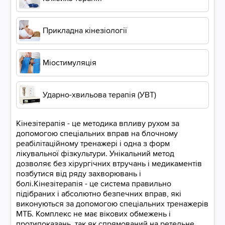
Прикладна кінезіології
Міостимуляція
Ударно-хвильова терапія (УВТ)
Кінезітерапія - це методика впливу рухом за
допомогою спеціальних вправ на блочному
реабілітаційному тренажері і одна з форм
лікувальної фізкультури. Унікальний метод
дозволяє без хірургічних втручань і медикаментів
позбутися від ряду захворювань і
болі.Кінезітерапія - це система правильно
підібраних і абсолютно безпечних вправ, які
виконуються за допомогою спеціальних тренажерів
МТБ. Комплекс не має вікових обмежень і
протипоказань, так як спрямований на ретельне