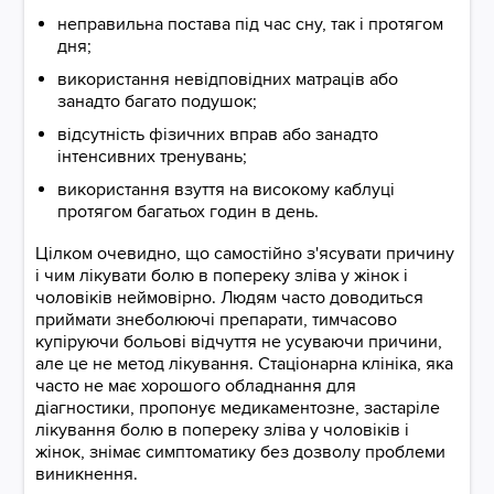
неправильна постава під час сну, так і протягом
дня;
використання невідповідних матраців або
занадто багато подушок;
відсутність фізичних вправ або занадто
інтенсивних тренувань;
використання взуття на високому каблуці
протягом багатьох годин в день.
Цілком очевидно, що самостійно з'ясувати причину
і чим лікувати болю в попереку зліва у жінок і
чоловіків неймовірно. Людям часто доводиться
приймати знеболюючі препарати, тимчасово
купіруючи больові відчуття не усуваючи причини,
але це не метод лікування. Стаціонарна клініка, яка
часто не має хорошого обладнання для
діагностики, пропонує медикаментозне, застаріле
лікування болю в попереку зліва у чоловіків і
жінок, знімає симптоматику без дозволу проблеми
виникнення.