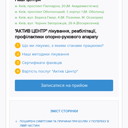
м. Київ, проспект Палладіна, 20 (М. Академмістечко)
м. Київ, проспект Оболонський, 1; корпус 1 (М. Оболонь)
м. Київ, вул. Бориса Гмирі, 4 (М. Позняки, М. Осокорки)
м. Київ, вул. Чорних Запорожців, 26 А (Воскресенка)
"АКТИВ ЦЕНТР" лікування, реабілітації,
профілактики опорно-рухового апарату
Що ми лікуємо, з якими станами працюємо?
1
Наші методики лікування
2
Сертифікати фахівців
3
Вартість послуг "Актив Центр"
4
Записатися на прийом
ЗМІСТ СТОРІНКИ
ПОШИРЕНІ СИМПТОМИ ТА ПРИЧИНИ ПРИ БОЛЯХ У ПОПЕРЕКУ В
ЛІВІЙ ЧАСТИНІ​​​​​​​