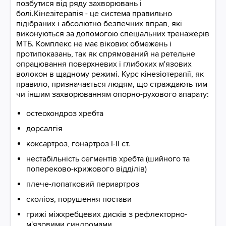
позбутися від ряду захворювань і
болі.Кінезітерапія - це система правильно
підібраних і абсолютно безпечних вправ, які
виконуються за допомогою спеціальних тренажерів
МТБ. Комплекс не має вікових обмежень і
протипоказань, так як спрямований на ретельне
опрацювання поверхневих і глибоких м'язових
волокон в щадному режимі. Курс кінезіотерапії, як
правило, призначається людям, що страждають тим
чи іншим захворюванням опорно-рухового апарату:
остеохондроз хребта
дорсалгія
коксартроз, гонартроз I-II ст.
нестабільність сегментів хребта (шийного та
попереково-крижового відділів)
плече-лопатковий периартроз
сколіоз, порушення постави
грижі міжхребцевих дисків з рефлекторно-
м'язовими синдромами