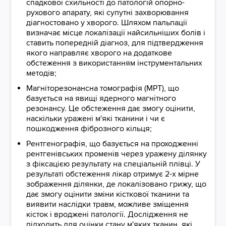
спадкової схильності до патологій опорно-
рухового апарату, які супутні захворювання
діагностовано у хворого. Шляхом пальпації
визначає місце локалізації найсильніших болів і
ставить попередній діагноз, для підтвердження
якого направляє хворого на додаткове
обстеження з використанням інструментальних
методів;
Магніторезонансна томографія (МРТ), що
базується на явищі ядерного магнітного
резонансу. Це обстеження дає змогу оцінити,
наскільки уражені м'які тканини і чи є
пошкодження фіброзного кільця;
Рентгенографія, що базується на проходженні
рентгенівських променів через уражену ділянку
з фіксацією результату на спеціальній плівці. У
результаті обстеження лікар отримує 2-х мірне
зображення ділянки, де локалізовано грижу, що
дає змогу оцінити зміни кісткової тканини та
виявити наслідки травм, можливе зміщення
кісток і вроджені патології. Дослідження не
підходить для оцінки стану м'яких тканин, які