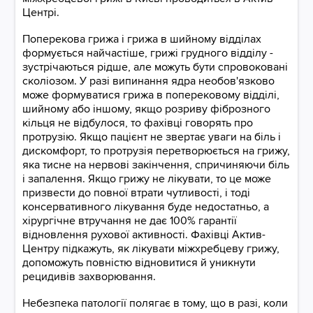
Центрі.
Поперекова грижа і грижа в шийному відділах
формується найчастіше, грижі грудного відділу -
зустрічаються рідше, але можуть бути спровоковані
сколіозом. У разі випинання ядра необов'язково
може формуватися грижа в поперековому відділі,
шийному або іншому, якщо розриву фіброзного
кільця не відбулося, то фахівці говорять про
протрузію. Якщо пацієнт не звертає уваги на біль і
дискомфорт, то протрузія перетворюється на грижу,
яка тисне на нервові закінчення, спричиняючи біль
і запалення. Якщо грижу не лікувати, то це може
призвести до повної втрати чутливості, і тоді
консервативного лікування буде недостатньо, а
хірургічне втручання не дає 100% гарантії
відновлення рухової активності. Фахівці Актив-
Центру підкажуть, як лікувати міжхребцеву грижу,
допоможуть повністю відновитися й уникнути
рецидивів захворювання.
Небезпека патології полягає в тому, що в разі, коли