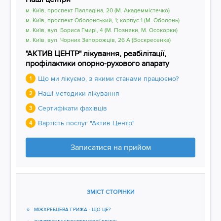
м. Київ, проспект Палладіна, 20 (М. Академмістечко)
м. Київ, проспект Оболонський, 1; корпус 1 (М. Оболонь)
м. Київ, вул. Бориса Гмирі, 4 (М. Позняки, М. Осокорки)
м. Київ, вул. Чорних Запорожців, 26 А (Воскресенка)
"АКТИВ ЦЕНТР" лікування, реабілітації,
профілактики опорно-рухового апарату
Що ми лікуємо, з якими станами працюємо?
1
Наші методики лікування
2
Сертифікати фахівців
3
Вартість послуг "Актив Центр"
4
Записатися на прийом
ЗМІСТ СТОРІНКИ
МІЖХРЕБЦЕВА ГРИЖА - ЩО ЦЕ?