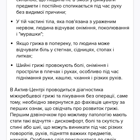
предмети і постійно спотикається під час руху
без видимої причини;
У тій частині тіла, яка пов'язана з ураженим
нервом, людина відчуває оніміння, поколювання
і "мурашки";
Якщо грижа в попереку, то людина може
відчувати біль у стегнах, сідницях, стопах і
литках;
Шийні грижі провокують болі, оніміння і
простріли в плечах і руках, особливо під час
піднімання руки, кашлю, чхання і різких рухів.
В Актив-Центрі проводиться діагностика
міжхребцевої грижі та лікування без операції, саме
тому, необхідно звернутися до фахівців центру за
перших ознак, що свідчать про розвиток грижі.
Першим дзвіночком про можливу патологію мають
стати такі відчуття - дискомфорт, болі та скутість у
спині або шиї, що можуть виникати під час різких
поворотів, рухів, підняття важких предметів,
нахилів. Особливо слід прислухатися до своїх