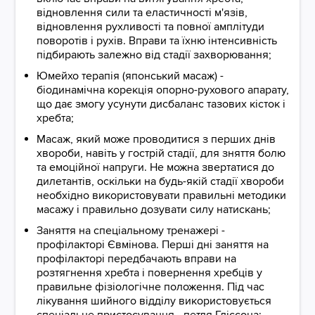
відновлення сили та еластичності м'язів,
відновлення рухливості та повної амплітуди
поворотів і рухів. Вправи та їхню інтенсивність
підбирають залежно від стадії захворювання;
Юмейхо терапія (японський масаж) -
біодинамічна корекція опорно-рухового апарату,
що дає змогу усунути дисбаланс тазових кісток і
хребта;
Масаж, який може проводитися з перших днів
хвороби, навіть у гострій стадії, для зняття болю
та емоційної напруги. Не можна звертатися до
дилетантів, оскільки на будь-якій стадії хвороби
необхідно використовувати правильні методики
масажу і правильно дозувати силу натискань;
Заняття на спеціальному тренажері -
профілакторі Євмінова. Перші дні заняття на
профілакторі передбачають вправи на
розтягнення хребта і повернення хребців у
правильне фізіологічне положення. Під час
лікування шийного відділу використовується