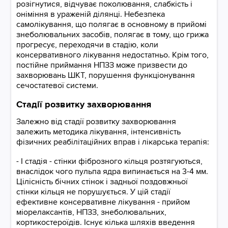
розігнутися, відчуває поколювання, слабкість і
оніміння в ураженій ділянці. Небезпека
самолікування, що полягає в основному в прийомі
знеболювальних засобів, полягає в тому, що грижа
прогресує, переходячи в стадію, коли
консервативного лікування недостатньо. Крім того,
постійне приймання НПЗЗ може призвести до
захворювань ШКТ, порушення функціонування
сечостатевої системи.
Стадії розвитку захворювання
Залежно від стадії розвитку захворювання
залежить методика лікування, інтенсивність
фізичних реабілітаційних вправ і лікарська терапія:
- I стадія - стінки фіброзного кільця розтягуються,
внаслідок чого пульпа ядра випинається на 3-4 мм.
Цілісність бічних стінок і задньої поздовжньої
стінки кільця не порушується. У цій стадії
ефективне консервативне лікування - прийом
міорелаксантів, НПЗЗ, знеболювальних,
кортикостероїдів. Існує кілька шляхів введення