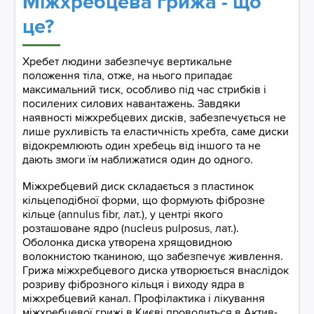
Міжхребцева грижа - що
це?
Хребет людини забезпечує вертикальне
положення тіла, отже, на нього припадає
максимальний тиск, особливо під час стрибків і
посилених силових навантажень. Завдяки
наявності міжхребцевих дисків, забезпечується не
лише рухливість та еластичність хребта, саме диски
відокремлюють один хребець від іншого та не
дають змоги їм наближатися один до одного.
Міжхребцевий диск складається з пластинок
кільцеподібної форми, що формують фіброзне
кільце (annulus fibr, лат.), у центрі якого
розташоване ядро (nucleus pulposus, лат.).
Оболонка диска утворена хрящовидною
волокнистою тканиною, що забезпечує живлення.
Грижа міжхребцевого диска утворюється внаслідок
розриву фіброзного кільця і виходу ядра в
міжхребцевий канал. Профілактика і лікування
міжхребцевої грижі в Києві проводиться в Актив-