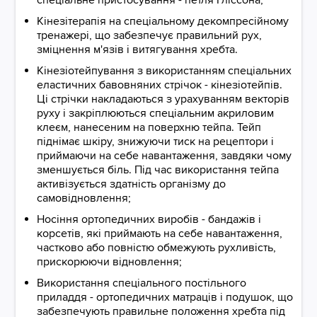
спеціальне пристосування - петля Гліссона;
Кінезітерапія на спеціальному декомпресійному
тренажері, що забезпечує правильний рух,
зміцнення м'язів і витягування хребта.
Кінезіотейпування з використанням спеціальних
еластичних бавовняних стрічок - кінезіотейпів.
Ці стрічки накладаються з урахуванням векторів
руху і закріплюються спеціальним акриловим
клеєм, нанесеним на поверхню тейпа. Тейп
піднімає шкіру, знижуючи тиск на рецептори і
приймаючи на себе навантаження, завдяки чому
зменшується біль. Під час використання тейпа
активізується здатність організму до
самовідновлення;
Носіння ортопедичних виробів - бандажів і
корсетів, які приймають на себе навантаження,
частково або повністю обмежують рухливість,
прискорюючи відновлення;
Використання спеціального постільного
приладдя - ортопедичних матраців і подушок, що
забезпечують правильне положення хребта під