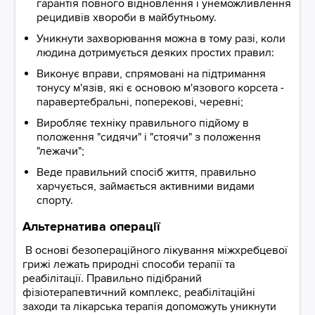
гарантія повного відновлення і унеможливлення
рецидивів хвороби в майбутньому.
Уникнути захворювання можна в тому разі, коли
людина дотримується деяких простих правил:
Виконує вправи, спрямовані на підтримання
тонусу м'язів, які є основою м'язового корсета -
паравертебральні, поперекові, черевні;
Виробляє техніку правильного підйому в
положення "сидячи" і "стоячи" з положення
"лежачи";
Веде правильний спосіб життя, правильно
харчується, займається активними видами
спорту.
Альтернатива операції
В основі безопераційного лікування міжхребцевої
грижі лежать природні способи терапії та
реабілітації. Правильно підібраний
фізіотерапевтичний комплекс, реабілітаційні
заходи та лікарська терапія допоможуть уникнути