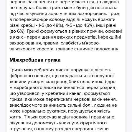
нервові закінчення не перетискаються, то людина
не відчуває болю, грижа може бути діагностована
під час лікування зовсім інших захворювань. Грижі
в попереково-крижовому відділі можуть вражати
різні хребці - 1-5 (до 48%), 4-5 - (до 46%), інші рівні
(до 6%). Грижі формуються з різних причин, основні
з яких - переміщення важких предметів, інфекційні
захворювання, травми, слабкість м'язово-
зв'язкового корсета, тривале статичне положення.
Міжхребцева грижа
Грижа міжхребцевих дисків порушує цілісність
фіброзного кільця, що складається зі сполучної
тканини у формі кільцеподібних пластинок. Ядро
міжхребцевого диска випинається через розрив,
що утворився, у хребетний канал, формується
грижа, яка може перетискати нервові закінчення,
внаслідок чого виникають сильні болі, людина не
може нормально рухатися, порушується якість
життя. Тільки своєчасна діагностика і правильне
лікування допоможуть уникнути хірургічного
втручання, в іншому разі дегенеративні зміни