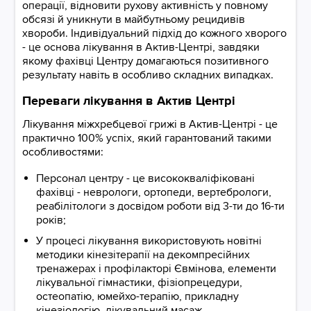
операції, відновити рухову активність у повному
обсязі й уникнути в майбутньому рецидивів
хвороби. Індивідуальний підхід до кожного хворого
- це основа лікування в Актив-Центрі, завдяки
якому фахівці Центру домагаються позитивного
результату навіть в особливо складних випадках.
Переваги лікування в Актив Центрі
Лікування міжхребцевої грижі в Актив-Центрі - це
практично 100% успіх, який гарантований такими
особливостями:
Персонал центру - це висококваліфіковані
фахівці - неврологи, ортопеди, вертебрологи,
реабілітологи з досвідом роботи від 3-ти до 16-ти
років;
У процесі лікування використовують новітні
методики кінезітерапії на декомпресійних
тренажерах і профілакторі Євмінова, елементи
лікувальної гімнастики, фізіопрецедури,
остеопатію, юмейхо-терапію, прикладну
кінезіологію, лікувальний масаж.