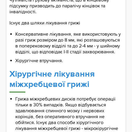
чутливість і рухову активність, що в кінцевому
підсумку призводить до паралічу кінцівок та
інвалідності.
Існує два шляхи лікування грижі
Консервативне лікування, яке використовують у
разі гриж розміром до 8 мм, які розташовуються
в поперековому відділі та до 2-4 мм - у шийному
відділі, що відповідає I-II стадії захворювання.
Хірургічне втручання.
Хірургічне лікування
міжхребцевої грижі
Грижа міжхребцевих дисків потребує операції
тільки в 30% випадків. Якщо відбувається
здавлювання спинного мозку і нервових
корінців, без оперативного втручання не
обійтися. Існує два способи хірургічного
лікування міжхребцевої грижі - мікрохірургічне