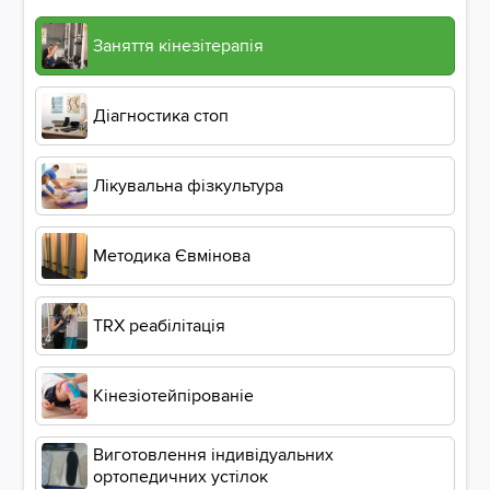
Заняття кінезітерапія
Діагностика стоп
Лікувальна фізкультура
Методика Євмінова
ТRХ реабілітація
Кінезіотейпірованіе
Виготовлення індивідуальних
ортопедичних устілок