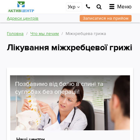
Меню
Укр
Адреси центрів
Записатися на прийом
Головна
Что мы лечим
Міжхребцева грижа
Лікування міжхребцевої грижі
Позбавимо від болю в спині та
суглобах без операції!
Наші центри