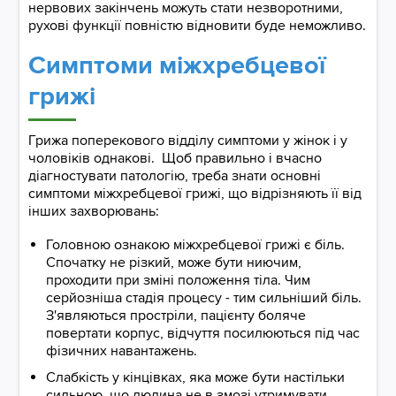
нервових закінчень можуть стати незворотними,
рухові функції повністю відновити буде неможливо.
Симптоми міжхребцевої
грижі
Грижа поперекового відділу симптоми у жінок і у
чоловіків однакові. Щоб правильно і вчасно
діагностувати патологію, треба знати основні
симптоми міжхребцевої грижі, що відрізняють її від
інших захворювань:
Головною ознакою міжхребцевої грижі є біль.
Спочатку не різкий, може бути ниючим,
проходити при зміні положення тіла. Чим
серйозніша стадія процесу - тим сильніший біль.
З'являються простріли, пацієнту боляче
повертати корпус, відчуття посилюються під час
фізичних навантажень.
Слабкість у кінцівках, яка може бути настільки
сильною, що людина не в змозі утримувати