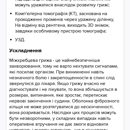
можуть уражатися внаслідок розвитку грижі;
Комп'ютерна томографія (КТ), заснована на
проходженні променів через уражену ділянку,
На відміну від рентгена, виходить 3D знімок,
завдяки особливому пристрою томографа;
УЗД.
Ускладнення
Міжхребцева грижа - це найнебезпечніше
захворювання, тому не варто нехтувати сигналами,
які посилає організм. При виникненні навіть
незначного болю і закрепощенности в спині слід
звернутися до лікаря. Якщо грижу вчасно не
діагностувати і не лікувати, то вона збільшується в
розмірах, випинання, яке зростає, перетискає
нервові закінчення і судини. Оболонка фіброзного
кільця не може розтягуватися до нескінченності,
вона розривається. Наслідки цих процесів можуть
бути незворотними, у складних випадках навіть
оперативне втручання не дає змоги відновити