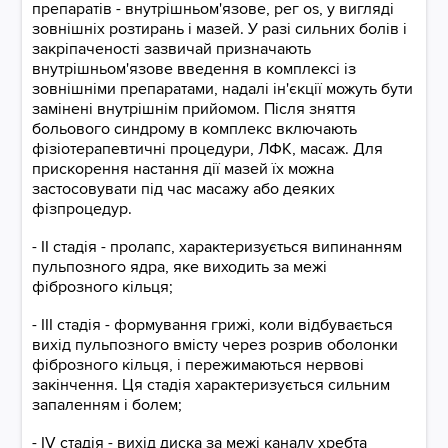
препаратів - внутрішньом'язове, рег os, у вигляді
зовнішніх розтирань і мазей. У разі сильних болів і
закріпаченості зазвичай призначають
внутрішньом'язове введення в комплексі із
зовнішніми препаратами, надалі ін'єкції можуть бути
замінені внутрішнім прийомом. Після зняття
больового синдрому в комплекс включають
фізіотерапевтичні процедури, ЛФК, масаж. Для
прискорення настання дії мазей їх можна
застосовувати під час масажу або деяких
фізпроцедур.
- II стадія - пролапс, характеризується випинанням
пульпозного ядра, яке виходить за межі
фіброзного кільця;
- III стадія - формування грижі, коли відбувається
вихід пульпозного вмісту через розрив оболонки
фіброзного кільця, і пережимаються нервові
закінчення. Ця стадія характеризується сильним
запаленням і болем;
- IV стадія - вихід диска за межі каналу хребта