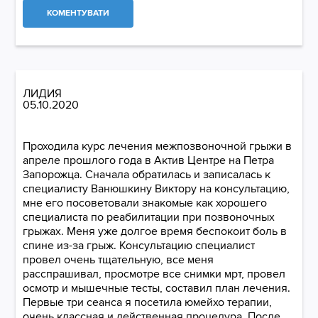
КОМЕНТУВАТИ
ЛИДИЯ
05.10.2020
Проходила курс лечения межпозвоночной грыжи в
апреле прошлого года в Актив Центре на Петра
Запорожца. Сначала обратилась и записалась к
специалисту Ванюшкину Виктору на консультацию,
мне его посоветовали знакомые как хорошего
специалиста по реабилитации при позвоночных
грыжах. Меня уже долгое время беспокоит боль в
спине из-за грыж. Консультацию специалист
провел очень тщательную, все меня
расспрашивал, просмотре все снимки мрт, провел
осмотр и мышечные тесты, составил план лечения.
Первые три сеанса я посетила юмейхо терапии,
очень классная и действенная процедура. После