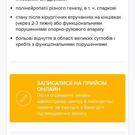
полінейропатії різного генезу, в т. ч. спадкові
стану після хірургічних втручаннях на кінцівках
(через 2-3 тижні) або функціональними
порушеннями опорно-рухового апарату
больові відчуття в області великих суглобів і
хребта з функціональними порушеннями
ЗАПИСАТИСЯ НА ПРИЙОМ
ОНЛАЙН
Після отримання заявки
адміністратор центру в найкоротші
терміни зв'яжеться з Вами для
підтвердження запису.