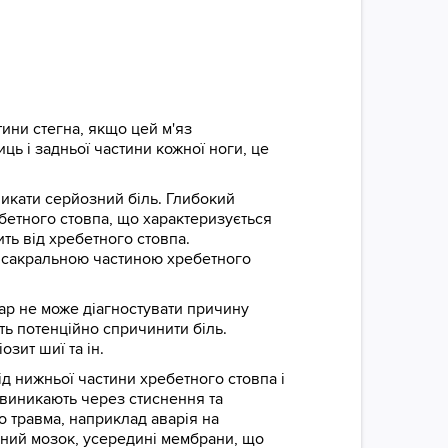
стини стегна, якщо цей м'яз
ць і задньої частини кожної ноги, це
ликати серйозний біль. Глибокий
ебетного стовпа, що характеризується
ить від хребетного стовпа.
а сакральною частиною хребетного
кар не може діагностувати причину
уть потенційно спричинити біль.
зит шиї та ін.
ід нижньої частини хребетного стовпа і
і виникають через стиснення та
 травма, наприклад аварія на
нний мозок, усередині мембрани, що