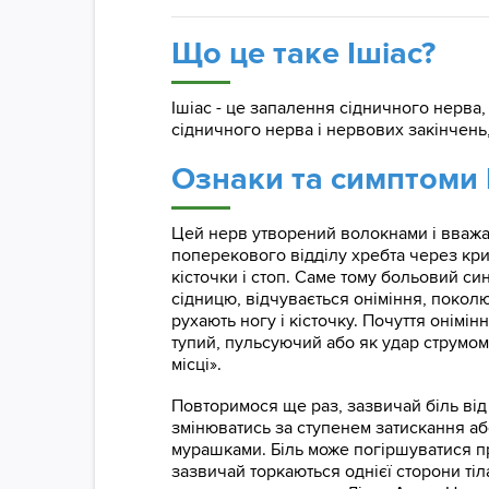
Що це таке Ішіас?​​​​​​​
Ішіас - це запалення сідничного нерва
сідничного нерва і нервових закінчень
Ознаки та симптоми І
Цей нерв утворений волокнами і вважаєт
поперекового відділу хребта через кри
кісточки і стоп. Саме тому больовий си
сідницю, відчувається оніміння, поколю
рухають ногу і кісточку. Почуття онімі
тупий, пульсуючий або як удар струмом
місці».
Повторимося ще раз, зазвичай біль від 
змінюватись за ступенем затискання аб
мурашками. Біль може погіршуватися пр
зазвичай торкаються однієї сторони тіла