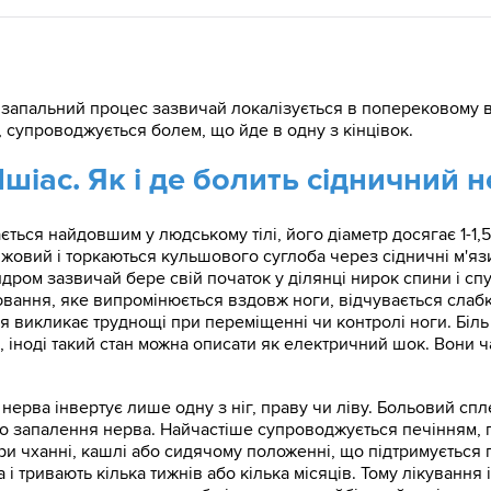
, запальний процес зазвичай локалізується в поперековому 
, супроводжується болем, що йде в одну з кінцівок.
шіас. Як і де болить сідничний 
ься найдовшим у людському тілі, його діаметр досягає 1-1,5 
жовий і торкаються кульшового суглоба через сідничні м'язи
ндром зазвичай бере свій початок у ділянці нирок спини і спу
вання, яке випромінюється вздовж ноги, відчувається слабкіст
ння викликає труднощі при переміщенні чи контролі ноги. Біль 
, іноді такий стан можна описати як електричний шок. Вони 
нерва інвертує лише одну з ніг, праву чи ліву. Больовий сп
о запалення нерва. Найчастіше супроводжується печінням, по
и чханні, кашлі або сидячому положенні, що підтримується 
 і тривають кілька тижнів або кілька місяців. Тому лікування