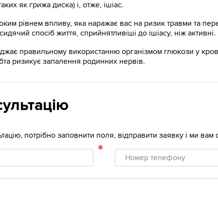
ких як грижа диска) і, отже, ішіас.
оким рівнем впливу, яка наражає вас на ризик травми та пер
сидячий спосіб життя, сприйнятливіші до ішіасу, ніж активні.
жає правильному використанню організмом глюкози у кров
ебта ризикує запалення родинних нервів.
сультацію
тацію, потрібно заповнити поля, відправити заявку і ми ва
Номер
телефону