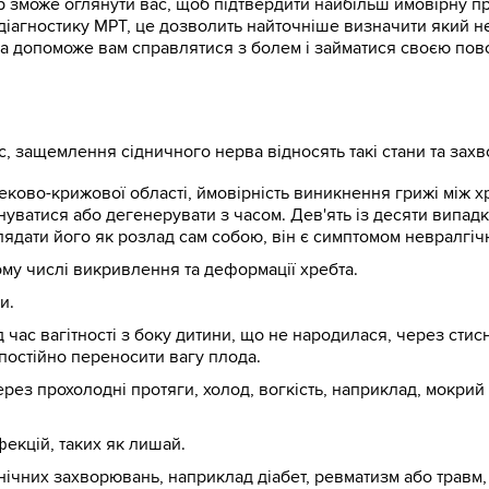
р зможе оглянути вас, щоб підтвердити найбільш ймовірну п
діагностику МРТ, це дозволить найточніше визначити який н
а допоможе вам справлятися з болем і займатися своєю пов
, защемлення сідничного нерва відносять такі стани та зах
еково-крижової області, ймовірність виникнення грижі між х
нуватися або дегенерувати з часом. Дев'ять із десяти випад
лядати його як розлад сам собою, він є симптомом невралгіч
тому числі викривлення та деформації хребта.
и.
д час вагітності з боку дитини, що не народилася, через стис
 постійно переносити вагу плода.
ерез прохолодні протяги, холод, вогкість, наприклад, мокрий
нфекцій, таких як лишай.
нічних захворювань, наприклад діабет, ревматизм або травм,