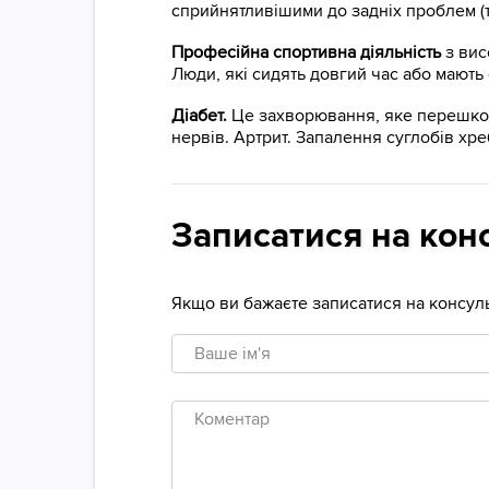
сприйнятливішими до задніх проблем (та
Професійна спортивна діяльність
з вис
Люди, які сидять довгий час або мають 
Діабет.
Це захворювання, яке перешкод
нервів. Артрит. Запалення суглобів хр
Записатися на кон
Якщо ви бажаєте записатися на консуль
Ваше
ім'я
Коментар