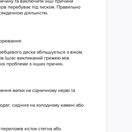
ричину та виключити інші причини
ерв перебуває під тиском. Правильно
сякденною діяльністю.
ворювання:
ребцевого диска збільшується з віком,
ків Ішіас викликаний грижею між
ної проблеми з інших причин.
нення матки на сідничному нерві та
 одяг, сидіння на холодному камені або
 переломів кісток стегна або