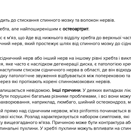
ить до стискання спинного мозку та волокон нервів.
ребта, але найпоширенішим є
остеоартрит
.
ас є м'яз, що йде від нижнього відділу хребта до верхньої ча
чний нерв, який простежує шлях від спинного мозку до сідни
сідничний нерв або інший нерв на іншому рівні хребта і вик
 яке часто є наслідком дегенерації диска, є патологією хр
наступним стиском сідничного нерва в області, де він відход
адку патологічне звуження відбувається між поперековою т
 через які протікають корені спинномозкових нервів.
 залишається невідомою.
Інші причини
. У деяких випадках лі
ь бути порушені багатьма різними проблемами, і всі вони мож
захворювання, наприклад, люмбаго, шийний остеохондроз, міо
 прямо над сідничним нервом, м'яз piriformis починається в
ової кістки. Розлад характеризується набором симптомів, як
у вищезгаданого м'яза. Причиною може бути контрактура або
Спинальні пухлини. У хребті пухлини можуть впливати на спи