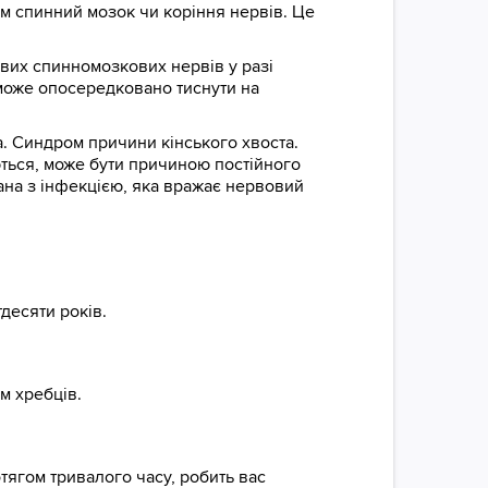
ам спинний мозок чи коріння нервів. Це
вих спинномозкових нервів у разі
 може опосередковано тиснути на
а. Синдром причини кінського хвоста.
ться, може бути причиною постійного
зана з інфекцією, яка вражає нервовий
десяти років.
м хребців.
ротягом тривалого часу, робить вас