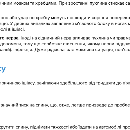
пинним мозком та хребцями. При зростанні пухлина стискає с
діння або удар по хребту можуть пошкодити коріння попереко
ція. У деяких випадках запалення м'язового блоку в ногах
лі в ішіасі.
го нерва.
Іноді на сідничний нерв впливає пухлина чи травм
 допомоги, тому що серйозне стиснення, якому нерви піддаю
лій). інфекція. Дуже рідкісна, але можлива ситуація, пов'я
ку
причиною ішіасу, зачіпаючи здебільшого від тридцяти до п'ят
 значний тиск на спину, що, отже, легше призведе до пробле
крутити спину, піднімати тяжкості або їздити на автомобілі п