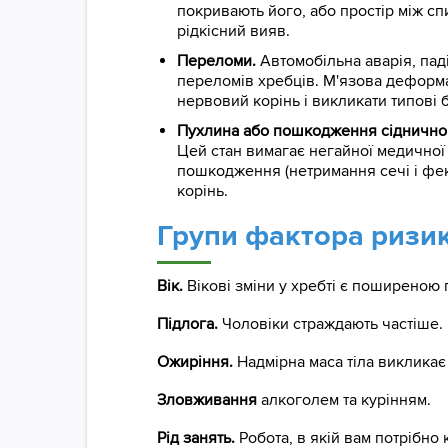
покривають його, або простір між с
рідкісний вияв.
Переломи.
Автомобільна аварія, па
переломів хребців. М'язова деформа
нервовий корінь і викликати типові бо
Пухлина або пошкодження сіднично
Цей стан вимагає негайної медичної
пошкодження (нетримання сечі і фека
корінь.
Групи фактора ризи
Вік.
Вікові зміни у хребті є поширеною 
Підлога.
Чоловіки страждають частіше.
Ожиріння.
Надмірна маса тіла викликає
Зловживання
алкоголем та курінням.
Рід занять.
Робота, в якій вам потрібно 