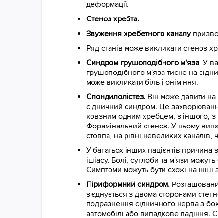
деформації.
Стеноз хребта.
Звуження хребетного каналу
призвод
Ряд станів може викликати стеноз х
Синдром грушоподібного м'яза
. У в
грушоподібного м'яза тисне на сідни
може викликати біль і оніміння.
Спондилолістез.
Він може давити на 
сідничний синдром. Це захворювання,
ковзним одним хребцем, з іншого, з 
Форамінальний стеноз. У цьому вип
стовпа, на рівні невеликих каналів,
У багатьох інших пацієнтів причина
ішіасу. Болі, суглоби та м'язи можут
Симптоми можуть бути схожі на інші 
Піриформний синдром.
Розташований
з'єднується з двома сторонами стегн
подразнення сідничного нерва з бок
автомобілі або випадкове падіння. 