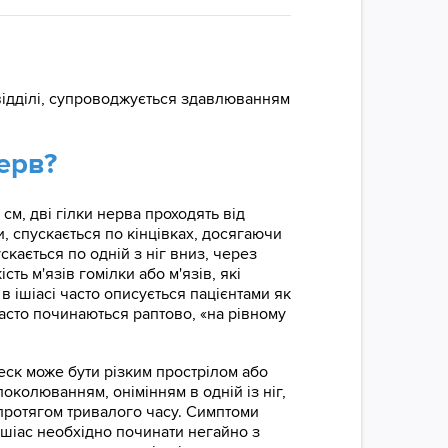
відділі, супроводжується здавлюванням
нерв?
см, дві гілки нерва проходять від
, спускається по кінцівках, досягаючи
скається по одній з ніг вниз, через
ь м'язів гомілки або м'язів, які
в ішіасі часто описується пацієнтами як
часто починаються раптово, «на рівному
леск може бути різким прострілом або
колюванням, онімінням в одній із ніг,
протягом тривалого часу. Симптоми
 ішіас необхідно починати негайно з