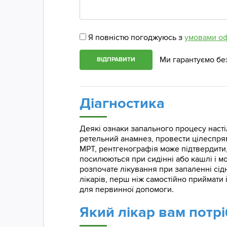
Я повністю погоджуюсь з
умовами о
Ми гарантуємо бе
ВІДПРАВИТИ
Діагностика
Деякі ознаки запального процесу насті
ретельний анамнез, провести цілеспря
МРТ, рентгенографія може підтвердити,
посилюються при сидінні або кашлі і 
розпочате лікування при запаленні сі
лікарів, перш ніж самостійно приймати
для первинної допомоги.
Який лікар вам потрі