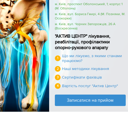
м. Київ, проспект Оболонський, 1; корпус 1
(М. Оболонь)
м. Київ, вул. Бориса Гмирі, 4 (М. Позняки, М.
Осокорки)
м. Київ, вул. Чорних Запорожців, 26 А
(Воскресенка)
"АКТИВ ЦЕНТР" лікування,
реабілітації, профілактики
опорно-рухового апарату
Що ми лікуємо, з якими станами
1
працюємо?
Наші методики лікування
2
Сертифікати фахівців
3
Вартість послуг "Актив Центр"
4
Записатися на прийом