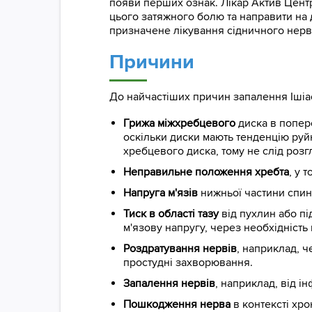
появи перших ознак. Лікар Актив Цент
цього затяжного болю та направити на 
призначене лікування сідничного нерв
Причини
До найчастіших причин запалення Ішіас
Грижа міжхребцевого
диска в попер
оскільки диски мають тенденцію руй
хребцевого диска, тому не слід розг
Неправильне положення хребта
, у 
Напруга м'язів
нижньої частини спин
Тиск в області тазу
від пухлин або пі
м'язову напругу, через необхідність
Роздратування нервів
, наприклад, ч
простудні захворювання.
Запалення нервів
, наприклад, від і
Пошкодження нерва
в контексті хро