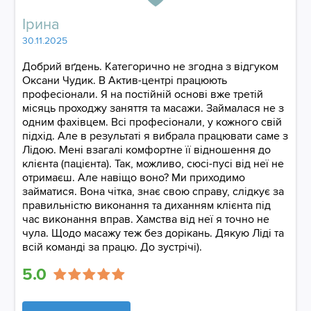
Ірина
30.11.2025
Добрий вґдень. Категорично не згодна з відгуком
Оксани Чудик. В Актив-центрі працюють
професіонали. Я на постійній основі вже третій
місяць проходжу заняття та масажи. Займалася не з
одним фахівцем. Всі професіонали, у кожного свій
підхід. Але в результаті я вибрала працювати саме з
Лідою. Мені взагалі комфортне її відношення до
клієнта (пацієнта). Так, можливо, сюсі-пусі від неї не
отримаєш. Але навіщо воно? Ми приходимо
займатися. Вона чітка, знає свою справу, слідкує за
правильністю виконання та диханням клієнта під
час виконання вправ. Хамства від неї я точно не
чула. Щодо масажу теж без дорікань. Дякую Ліді та
всій команді за працю. До зустрічі).
5.0