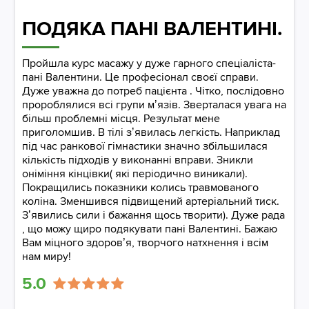
ПОДЯКА ПАНІ ВАЛЕНТИНІ.
Пройшла курс масажу у дуже гарного спеціаліста-
пані Валентини. Це професіонал своєї справи.
Дуже уважна до потреб пацієнта . Чітко, послідовно
пророблялися всі групи мʼязів. Зверталася увага на
більш проблемні місця. Результат мене
приголомшив. В тілі зʼявилась легкість. Наприклад
під час ранкової гімнастики значно збільшилася
кількість підходів у виконанні вправи. Зникли
оніміння кінцівки( які періодично виникали).
Покращились показники колись травмованого
коліна. Зменшився підвищений артеріальний тиск.
Зʼявились сили і бажання щось творити). Дуже рада
, що можу щиро подякувати пані Валентині. Бажаю
Вам міцного здоров’я, творчого натхнення і всім
нам миру!
5.0