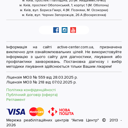
м. Київ, проспект Палладіна, 20 (М. Академмістечко)
м. Київ, проспект Оболонський, 1; корпус 1 (М. Оболонь)
м. Київ, вул. Бориса Гмирі, 4 (М. Позняки, М. Осокорки)
м. Київ, вул. Чорних Запорожців, 26 А (Воскресенка)
Інформація на сайті active-center.com.ua, призначена
виключно для ознайомлювальних цілей. Не використовуйте
інформацію з цього сайту для діагностики, лікування або
профілактики захворювань. Постановка діагнозу і вибір
методики лікування здійснюється тільки Вашим лікарем!
Ліцензія МОЗ № 559 від 28.03.2025 р.
Ліцензія МОЗ № 218 від 07.02.2025 р.
Політика конфіденційності
Публічний договір (оферта)
Регламент
Мережа реабілітаційних центрів "Актив Центр"
2013 -
2026