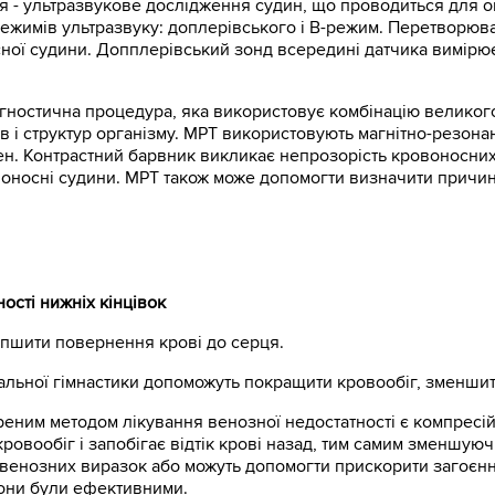
- ультразвукове дослідження судин, що проводиться для оці
режимів ультразвуку: доплерівського і B-режим. Перетворюв
ної судини. Допплерівський зонд всередині датчика вимірює
гностична процедура, яка використовує комбінацію великого 
 і структур організму. МРТ використовують магнітно-резона
вен. Контрастний барвник викликає непрозорість кровоносни
воносні судини. МРТ також може допомогти визначити причин
ості нижніх кінцівок
ліпшити повернення крові до серця.
альної гімнастики допоможуть покращити кровообіг, зменшит
ним методом лікування венозної недостатності є компресійн
кровообіг і запобігає відтік крові назад, тим самим зменшую
 венозних виразок або можуть допомогти прискорити загоєнн
вони були ефективними.