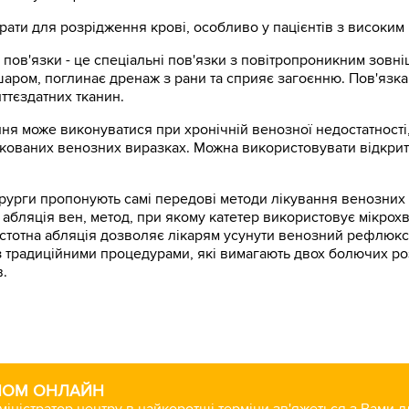
рати для розрідження крові, особливо у пацієнтів з високим
ні пов'язки - це спеціальні пов'язки з повітропроникним зов
м шаром, поглинає дренаж з рани та сприяє загоєнню. Пов'язка
ттєздатних тканин.
ання може виконуватися при хронічній венозної недостатності
ікованих венозних виразках. Можна використовувати відкри
 хірурги пропонують самі передові методи лікування венозни
тна абляція вен, метод, при якому катетер використовує мікр
астотна абляція дозволяє лікарям усунути венозний рефлюкс
з традиційними процедурами, які вимагають двох болючих роз
в.
ЙОМ ОНЛАЙН
міністратор центру в найкоротші терміни зв'яжеться з Вами 