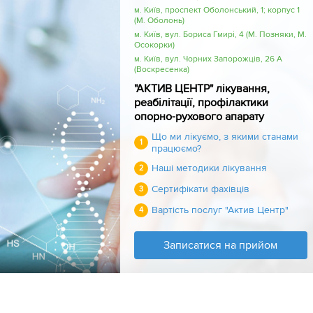
м. Київ, проспект Оболонський, 1; корпус 1
(М. Оболонь)
м. Київ, вул. Бориса Гмирі, 4 (М. Позняки, М.
Осокорки)
м. Київ, вул. Чорних Запорожців, 26 А
(Воскресенка)
"АКТИВ ЦЕНТР" лікування,
реабілітації, профілактики
опорно-рухового апарату
Що ми лікуємо, з якими станами
1
працюємо?
Наші методики лікування
2
Сертифікати фахівців
3
Вартість послуг "Актив Центр"
4
Записатися на прийом