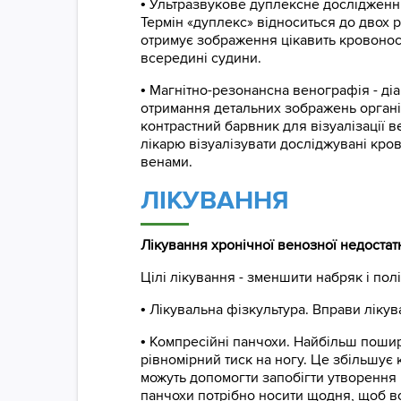
•
Ультразвукове дуплексне дослідження 
Термін «дуплекс» відноситься до двох 
отримує зображення цікавить кровонос
всередині судини.
•
Магнітно-резонансна венографія - діа
отримання детальних зображень органів
контрастний барвник для візуалізації 
лікарю візуалізувати досліджувані кро
венами.
ЛІКУВАННЯ
Лікування хронічної венозної недостатн
Цілі лікування - зменшити набряк і по
•
Лікувальна фізкультура. Вправи лікув
•
Компресійні панчохи. Найбільш пошире
рівномірний тиск на ногу. Це збільшує 
можуть допомогти запобігти утворення
панчохи потрібно носити щодня, щоб 