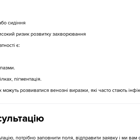
або сидіння
високий ризик розвитку захворювання
тності є:
спазми.
лках, пігментація.
 можуть розвиватися венозні виразки, які часто стають інфі
сультацію
тацію, потрібно заповнити поля, відправити заявку і ми ва