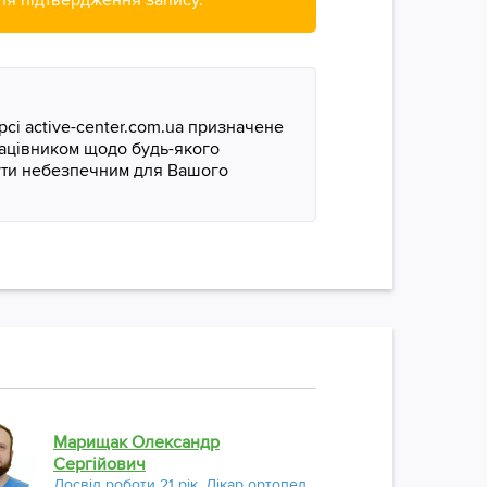
сі active-center.com.ua призначене
рацівником щодо будь-якого
бути небезпечним для Вашого
Подзор
Марищак Олександр
Досвід р
Сергійович
вертебро
Досвід роботи 21 рік. Лікар ортопед.