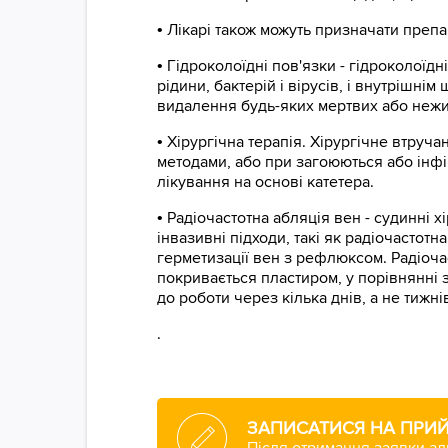
•
Лікарі також можуть призначати препа
•
Гідроколоїдні пов'язки - гідроколоїд
рідини, бактерій і вірусів, і внутрішні
видалення будь-яких мертвих або нежи
•
Хірургічна терапія. Хірургічне втруч
методами, або при загоюються або інф
лікування на основі катетера.
•
Радіочастотна абляція вен - судинні
інвазивні підходи, такі як радіочасто
герметизації вен з рефлюксом. Радіоч
покривається пластиром, у порівнянні 
до роботи через кілька днів, а не тижні
.
ЗАПИСАТИСЯ НА ПРИ
Після отримання заявки ад