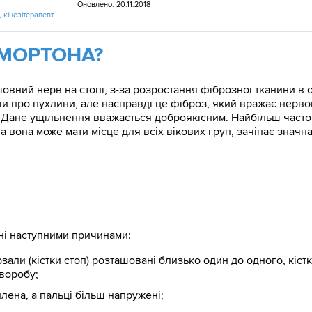
Оновлено: 20.11.2018
 кінезітерапевт.
 МОРТОНА?
шовний нерв на стопі, з-за розростання фіброзної тканини в 
и про пухлини, але насправді це фіброз, який вражає нервов
 Дане ущільнення вважається доброякісним. Найбільш часто у
 вона може мати місце для всіх вікових груп, зачіпає значна 
ні наступними причинами:
зали (кістки стоп) розташовані близько один до одного, кістк
хворобу;
илена, а пальці більш напружені;