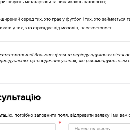
пригнічують метатарзали та викликають патологію;
ширений серед тих, хто грає у футбол і тих, хто займається 
кати у тих, хто страждає від мозолів, плоскостопості.
 симптоматичної больової фази та періоду одужання після о
дивідуальних ортопедичних устілок, які рекомендують всім 
сультацію
тацію, потрібно заповнити поля, відправити заявку і ми ва
Номер