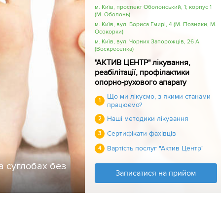
м. Київ, проспект Оболонський, 1; корпус 1
(М. Оболонь)
м. Київ, вул. Бориса Гмирі, 4 (М. Позняки, М.
Осокорки)
м. Київ, вул. Чорних Запорожців, 26 А
(Воскресенка)
"АКТИВ ЦЕНТР" лікування,
реабілітації, профілактики
опорно-рухового апарату
Що ми лікуємо, з якими станами
1
працюємо?
Наші методики лікування
2
Сертифікати фахівців
3
Вартість послуг "Актив Центр"
4
а суглобах без
Записатися на прийом