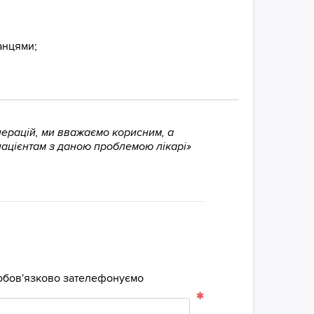
танцями;
перацій, ми вважаємо корисним, а
пацієнтам з даною проблемою лікарі»
м обов'язково зателефонуємо