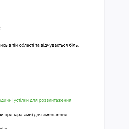
;
сь в тій області та відчувається біль.
едичні устілки для розвантаження
ими препаратами) для зменшення
пію.