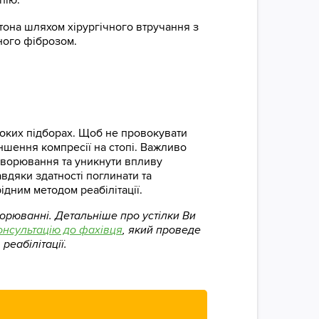
тона шляхом хірургічного втручання з
ного фіброзом.
соких підборах. Щоб не провокувати
шення компресії на стопі. Важливо
хворювання та уникнути впливу
вдяки здатності поглинати та
рідним методом реабілітації.
ворюванні.
Детальніше про устілки Ви
онсультацію до фахівця
, який проведе
реабілітації.