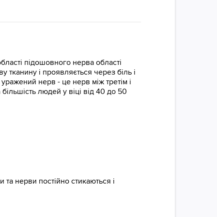
області підошовного нерва області
у тканину і проявляється через біль і
ражений нерв - це нерв між третім і
більшість людей у віці від 40 до 50
и та нерви постійно стикаються і