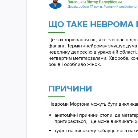
Ванюшкін Віктор Валерійович
Досвід роботи 17 років. Головний реабілітолог,
ЩО ТАКЕ НЕВРОМА
Це захворювання ніг, яке зачіпає підо
фаланг. Термін «нейрома» змушує думат
невелику депресію в ураженій області.
четвертим метатарзалами. Хвороба, хоча
років і особливо жінок.
ПРИЧИНИ
Невроми Мортона можуть бути виклика
анатомічні причини стопи: де метатар
притираються, і це може викликати 
туфлі на високому каблуці: нога нах