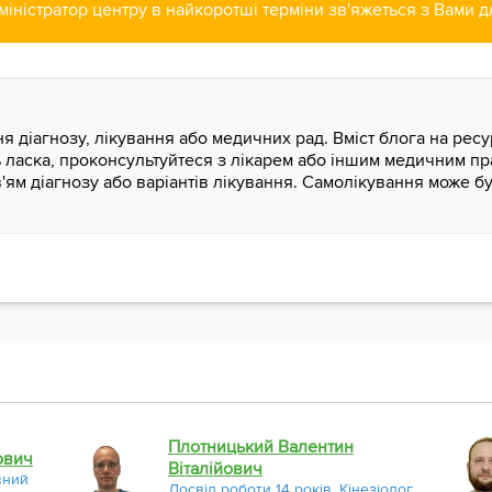
міністратор центру в найкоротші терміни зв'яжеться з Вами 
 діагнозу, лікування або медичних рад. Вміст блога на ресур
дь ласка, проконсультуйтеся з лікарем або іншим медичним п
в'ям діагнозу або варіантів лікування. Самолікування може 
Плотницький Валентин
ович
Віталійович
вний
Досвід роботи 14 років. Кінезіолог,