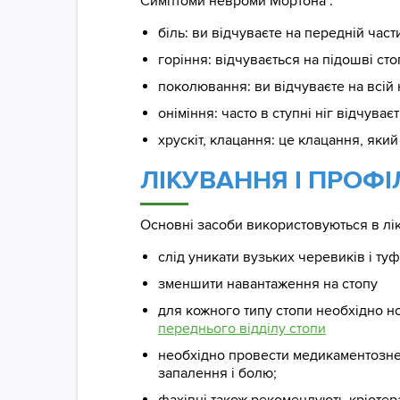
Симптоми невроми Мортона :
біль: ви відчуваєте на передній части
горіння: відчувається на підошві ст
поколювання: ви відчуваєте на всій 
оніміння: часто в ступні ніг відчуває
хрускіт, клацання: це клацання, який
ЛІКУВАННЯ І ПРОФ
Основні засоби використовуються в лі
слід уникати вузьких черевиків і ту
зменшити навантаження на стопу
для кожного типу стопи необхідно н
переднього відділу стопи
необхідно провести медикаментозне
запалення і болю;
фахівці також рекомендують кріотера