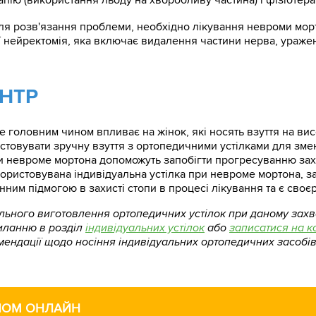
ля розв'язання проблеми, необхідно лікування невроми мор
ї нейректомія, яка включає видалення частини нерва, ураже
НТР
 головним чином впливає на жінок, які носять взуття на ви
товувати зручну взуття з ортопедичними устілками для змен
при невроме мортона допоможуть запобігти прогресуванню за
ористовувана індивідуальна устілка при невроме мортона, за
інним підмогою в захисті стопи в процесі лікування та є своє
ального виготовлення ортопедичних устілок при даному зах
иланню в розділ
індивідуальних устілок
або
записатися на к
омендації щодо носіння індивідуальних ортопедичних засобів 
ЙОМ ОНЛАЙН