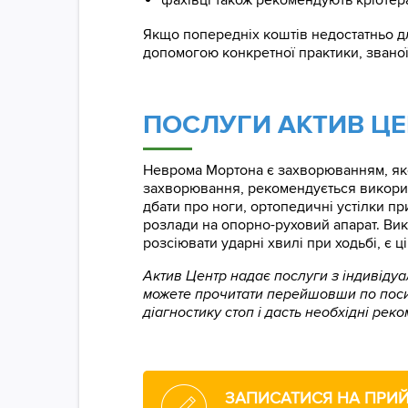
Якщо попередніх коштів недостатньо д
допомогою конкретної практики, звано
ПОСЛУГИ АКТИВ ЦЕ
Неврома Мортона є захворюванням, яке
захворювання, рекомендується викорис
дбати про ноги, ортопедичні устілки 
розлади на опорно-руховий апарат. Вик
розсіювати ударні хвилі при ходьбі, є ц
Актив Центр надає послуги з індивіду
можете прочитати перейшовши по пос
діагностику стоп і дасть необхідні рек
ЗАПИСАТИСЯ НА ПРИ