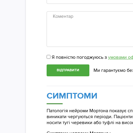
ім'я
Коментар
Я повністю погоджуюсь з
умовами о
Ми гарантуємо бе
ВІДПРАВИТИ
СИМПТОМИ
Патологія нейроми Мортона показує спе
виникати чергуються періоди. Пацієнти,
носити тугі черевики або туфлі на висо