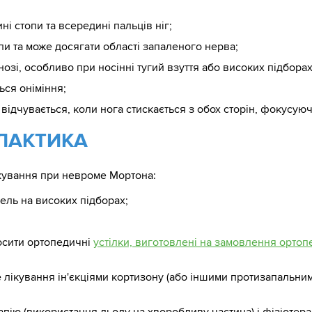
ні стопи та всередині пальців ніг;
опи та може досягати області запаленого нерва;
нозі, особливо при носінні тугий взуття або високих підборах
ться оніміння;
 відчувається, коли нога стискається з обох сторін, фокусуючи
ІЛАКТИКА
кування при невроме Мортона:
фель на високих підборах;
осити ортопедичні
устілки, виготовлені на замовлення
ортоп
 лікування ін'єкціями кортизону (або іншими протизапальн
пію (використання льоду на хворобливу частина) і фізіотера