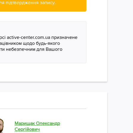
для підтвердження запису.
сі active-center.com.ua призначене
рацівником щодо будь-якого
бути небезпечним для Вашого
Подзор
Марищак Олександр
Досвід р
Сергійович
вертебро