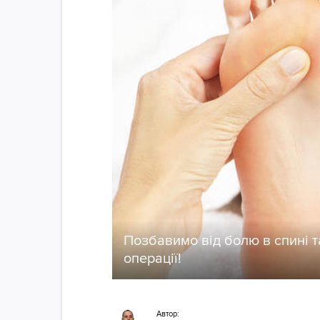
Позбавимо від болю в спині т
операції!
Автор: