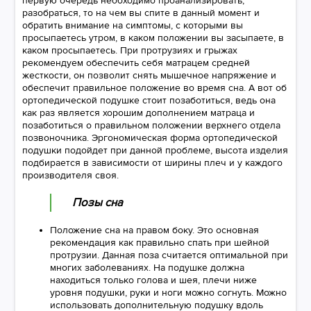
первую очередь необходимо проанализировать,
разобраться, то на чем вы спите в данный момент и
обратить внимание на симптомы, с которыми вы
просыпаетесь утром, в каком положении вы засыпаете, в
каком просыпаетесь. При протрузиях и грыжах
рекомендуем обеспечить себя матрацем средней
жесткости, он позволит снять мышечное напряжение и
обеспечит правильное положение во время сна. А вот об
ортопедической подушке стоит позаботиться, ведь она
как раз является хорошим дополнением матраца и
позаботиться о правильном положении верхнего отдела
позвоночника. Эргономическая форма ортопедической
подушки подойдет при данной проблеме, высота изделия
подбирается в зависимости от ширины плеч и у каждого
производителя своя.
Позы сна
Положение сна на правом боку. Это основная
рекомендация как правильно спать при шейной
протрузии. Данная поза считается оптимальной при
многих заболеваниях. На подушке должна
находиться только голова и шея, плечи ниже
уровня подушки, руки и ноги можно согнуть. Можно
использовать дополнительную подушку вдоль