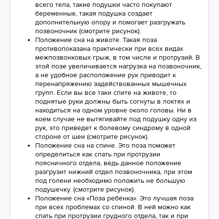
всего тела, такие подушки часто покупают
беременные, такая подушка создает
дополнительную опору и помогает разгружать
позвоночник (смотрите рисунок).
Положение сна на животе. Такая поза
противопоказана практически при всех видах
межпозвонковых грыж, в том числе и протрузий. В
этой позе увеличивается нагрузка на позвоночник,
а не удобное расположение рук приводит к
перенапряжению задействованных мышечных
групп. Если вы все таки спите на животе, то
поднятые руки должны быть согнуты в локтях и
находиться на одном уровне около головы. Ни в
коем случае не вытягивайте под подушку одну из
рук, это приведет к болевому синдрому в одной
стороне от шеи (смотрите рисунок).
Положение сна на спине. Это поза поможет
определиться как спать при протрузии
поясничного отдела, ведь данное положение
разгрузит нижний отдел позвоночника, при этом
под голени необходимо положить не большую
подушечку. (смотрите рисунок).
Положение сна «Поза ребёнка». Это лучшая поза
при всех проблемах со спиной. В ней можно как
спать при протрузии грудного отдела, так и при