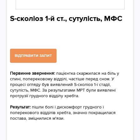
S-сколіоз 1-й ст., сутулість, МФС
ВІДПРАВИТИ ЗАПИТ
Первинне звернення:
пацієнтка скаржилася на біль у
спині, поперековому відділі, частіше перед сном. У
процесі огляду був виявлений S-сколіоз 1-ї стадії,
сутулість, МФС. За результатами МРТ були виявлені
протрузії грудного відділу хребта.
Результат:
пішли болі і дискомфорт грудного і
поперекового відділів хребта, значно покращилася
постава, зміцнилися м'язи.