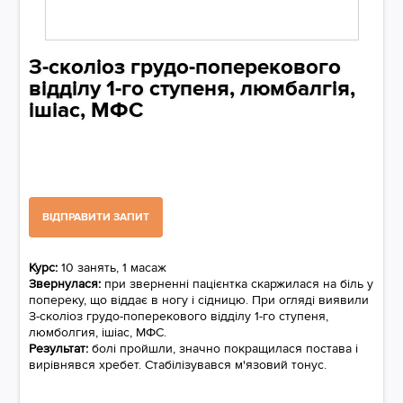
З-сколіоз грудо-поперекового
відділу 1-го ступеня, люмбалгія,
ішіас, МФС
ВІДПРАВИТИ ЗАПИТ
Курс:
10 занять, 1 масаж
Звернулася:
при зверненні пацієнтка скаржилася на біль у
попереку, що віддає в ногу і сідницю. При огляді виявили
З-сколіоз грудо-поперекового відділу 1-го ступеня,
люмболгия, ішіас, МФС.
Результат:
болі пройшли, значно покращилася постава і
вирівнявся хребет. Стабілізувався м'язовий тонус.