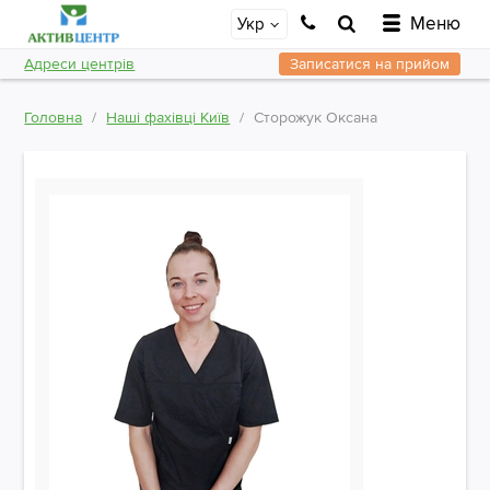
Меню
Укр
Адреси центрів
Записатися на прийом
Головна
Наші фахівці Київ
Сторожук Оксана