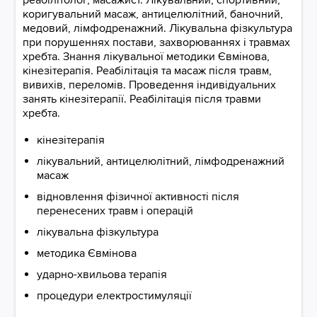
реабілітолог, масажист. Лікувальний, спортивний,
коригувальний масаж, антицелюлітний, баночний,
медовий, лімфодренажний. Лікувальна фізкультура
при порушеннях постави, захворюваннях і травмах
хребта. Знання лікувальної методики Євмінова,
кінезітерапія. Реабілітація та масаж після травм,
вивихів, переломів. Проведення індивідуальних
занять кінезітерапії. Реабілітація після травми
хребта.
кінезітерапія
лікувальний, антицелюлітний, лімфодренажний
масаж
відновлення фізичної активності після
перенесених травм і операцій
лікувальна фізкультура
методика Євмінова
ударно-хвильова терапія
процедури електростимуляції