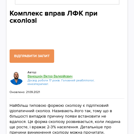
Комплекс вправ ЛФК при
сколіозі
ВІДПРАВИТИ ЗАПИТ
Автор:
Ванюшкін Віктор Валерійович
Досвід роботи 17 років. Головний реабілітолог,
кінезітерапевт.
Оновлено: 21.09.2021
Найбільш типовою формою сколіозу є підлітковий
ідіопатичний сколіоз. Називають його так, тому що в
більшості випадків причину появи встановити не
вдалося. Ця форма сколіозу розвивається, коли людина
ще росте, і вражає 2-3% населення. Детальніше про
причини виникнення сколіозу можна прочитати,