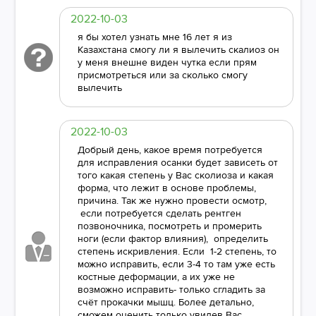
2022-10-03
я бы хотел узнать мне 16 лет я из
Казахстана смогу ли я вылечить скалиоз он
у меня внешне виден чутка если прям
присмотреться или за сколько смогу
вылечить
2022-10-03
Добрый день, какое время потребуется
для исправления осанки будет зависеть от
того какая степень у Вас сколиоза и какая
форма, что лежит в основе проблемы,
причина. Так же нужно провести осмотр,
если потребуется сделать рентген
позвоночника, посмотреть и промерить
ноги (если фактор влияния), определить
степень искривления. Если 1-2 степень, то
можно исправить, если 3-4 то там уже есть
костные деформации, а их уже не
возможно исправить- только сгладить за
счëт прокачки мышц. Более детально,
сможем оценить только увидев Вас.