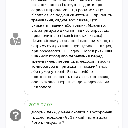
фізичних вправ і можуть свідчити про
серйозні проблеми. Що робити: Якщо
з’являються подібні симптоми — припиніть
тренування, сядьте або ляжте, щоб
уникнути падіння або травми. Можливо,
ви: затримуєте дихання під час вправ, що
призводить до гіпоксії (нестачі кисню);
Намагайтеся: дихати повільно і ритмічно, не
затримуючи дихання; при зусиллі — видих,
при розслабленні — вдих. Перевірити інші
чинники: голод або переїдання перед
тренуванням; перевтома, недосип; висока
температура в приміщенні; низький тиск
або цукор у крові. Якщо подібне
повторюється навіть при легких вправах,
обов’язково: зверніться до кардіолога чи
невролога.
2026-07-07
Добрий день, у мене сколіоз лівосторонній
груднопередковий . За який час я зможу
його вилікувати ?