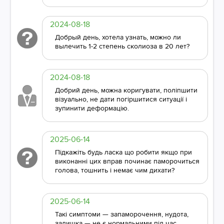
2024-08-18
Добрый день, хотела узнать, можно ли
вылечить 1-2 степень сколиоза в 20 лет?
2024-08-18
Добрий день, можна коригувати, поліпшити
візуально, не дати погіршитися ситуації і
зупинити деформацію.
2025-06-14
Підкажіть будь ласка що робити якщо при
виконанні цих вправ починає паморочиться
голова, тошнить і немає чим дихати?
2025-06-14
Такі симптоми — запаморочення, нудота,
задишка — не є нормальними під час