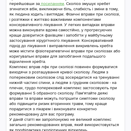
перейшовши за
посиланням
. Сколіоз змушує хребет
згинатися вбік, викликаючи біль, слабкість і зміни в тому,
як людина ходить і виглядає. Фізичні вправи при сколіозі,
і розтяжки є життєво важливими компонентами
консервативного лікування. У легких випадках вправи
можна виконувати вдома самостійно, у прогресуючих
краще довіритися фахівцям і запобігти у майбутньому
застосування хірургічного лікування. Консервативний
підхід до лікування і виправлення викривлень хребта
може містити фізіотерапевтичні вправи при сколіозах або
коригувальні вправи для запобігання подальшого
відхилення хребта.
Комплекс вправ лфк при сколіозі повинен формуватися
виходячи з розташування кривої сколіозу. Людям з
поперековим сколіозом слід зосередитися на тренуванні
нижній частині спини, а людям з грудним сколіозом - на
плечах, грудо поперековий комплекс застосовують при
формуванні S образного сколіозу. Пам'ятайте деякі
вправи та вправи можуть погіршити симптоми сколіозу
або підвищити ризик вторинних травм, тому краще
порадитися з лікарем і виконувати конкретно
рекомендовану для вас програму.
У даній статті ми запропонуємо не великий комплекс
загально рекомендованих вправ, який використовується
як профілактика сколіотичних відхилень.