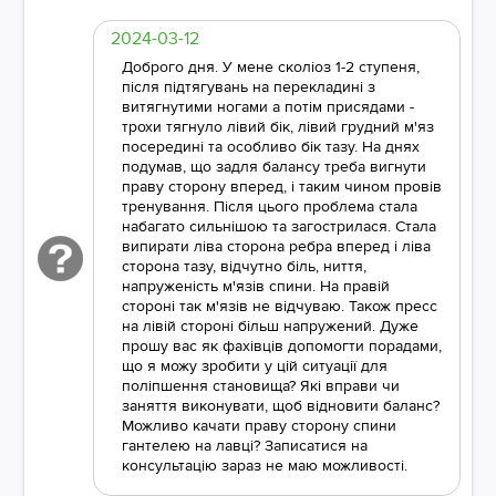
2024-03-12
Доброго дня. У мене сколіоз 1-2 ступеня,
після підтягувань на перекладині з
витягнутими ногами а потім присядами -
трохи тягнуло лівий бік, лівий грудний м'яз
посередині та особливо бік тазу. На днях
подумав, що задля балансу треба вигнути
праву сторону вперед, і таким чином провів
тренування. Після цього проблема стала
набагато сильнішою та загострилася. Стала
випирати ліва сторона ребра вперед і ліва
сторона тазу, відчутно біль, ниття,
напруженість м'язів спини. На правій
стороні так м'язів не відчуваю. Також пресс
на лівій стороні більш напружений. Дуже
прошу вас як фахівців допомогти порадами,
що я можу зробити у цій ситуації для
поліпшення становища? Які вправи чи
заняття виконувати, щоб відновити баланс?
Можливо качати праву сторону спини
гантелею на лавці? Записатися на
консультацію зараз не маю можливості.