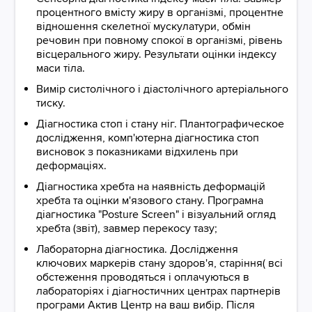
процентного вмісту жиру в організмі, процентне
відношення скелетної мускулатури, обмін
речовин при повному спокої в організмі, рівень
вісцерального жиру. Результати оцінки індексу
маси тіла.
Вимір систолічного і діастолічного артеріального
тиску.
Діагностика стоп і стану ніг. Плантографическое
дослідження, комп'ютерна діагностика стоп
висновок з показниками відхилень при
деформаціях.
Діагностика хребта на наявність деформацій
хребта та оцінки м'язового стану. Програмна
діагностика "Posture Screen" і візуальний огляд
хребта (звіт), завмер перекосу тазу;
Лабораторна діагностика. Дослідження
ключових маркерів стану здоров'я, старіння( всі
обстеження проводяться і оплачуються в
лабораторіях і діагностичних центрах партнерів
програми Актив Центр на ваш вибір. Після