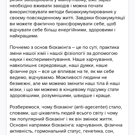
необхідно вживати заходів і можна почати
використовувати методи биоаккумулирования у
своєму повсякденному житті. Завдяки біоакумуляції
ви можете фактично трансформувати себе, щоб
відчувати себе більш енергійними, здоровими і
найкращими.
Почнемо з основ біохакінга – це по суті, практика
зміни нашої хімії і нашої фізіології за допомогою
науки і експериментування. Наше харчування,
навколишнє середовище, наші думки, наше
фізичне рух – все це впливає на те, як ми себе
ведемо, відчуваємо. Можливості людини не
безмежні, але ми можемо змінити наші тіла й наші
мізки, і що ми можемо в кінцевому підсумку стати
здоровішими, розумнішими, швидше і краще.
Розберемося, чому біохакінг (anti-agecenter) стало,
словами, що цікавлять людей всього світу і чому
так популярний біохакінг і як він змінює життя.
Основні напрямки біохакінга: харчування, фізична
активність, гормональний статус, генетика, сон,