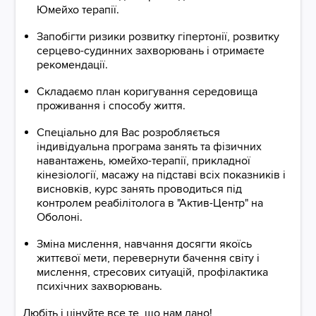
Юмейхо терапії.
Запобігти ризики розвитку гіпертонії, розвитку
серцево-судинних захворювань і отримаєте
рекомендації.
Складаємо план коригування середовища
проживання і способу життя.
Спеціально для Вас розробляється
індивідуальна програма занять та фізичних
навантажень, юмейхо-терапії, прикладної
кінезіології, масажу на підставі всіх показників і
висновків, курс занять проводиться під
контролем реабілітолога в "Актив-Центр" на
Оболоні.
Зміна мислення, навчання досягти якоїсь
життєвої мети, перевернути бачення світу і
мислення, стресових ситуацій, профілактика
психічних захворювань.
Любіть і цінуйте все те, що нам дано!