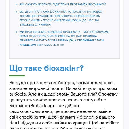
ЯКІ ІСНУЮТЬ ЕТАПИ ТА ПІДЕТАПИ В ПРОГРАМАХ БІОХАКІНГА?
ВСІ ДІЮЧІ ПРОГРАМИ БІОХАКІНГА ТА ПОСЛУГИ, ЯКІ НАДАЄ
"АКТИВ-ЦЕНТР" МОЖНА ПЕРЕГЛЯНУТИ ПЕРЕЙШОВШИ ЗА
ПОСИЛАННЯМ - ПОСИЛАННЯ ПРИЙШОВШИ ДО НАС, ВИ
ЗМОЖЕТЕ ОТРИМАТИ:
МИ ПРОПОНУЄМО НЕ РАЗОВУ ПРОЦЕДУРУ – МИ ПРОПОНУЄМО
ПОМІНЯТИ СПОСІБ ЖИТТЯ! КЛІЄНТА ДО НАС ПОВИННА
ПРИВЕСТИ НІ ПАТОЛОГІЯ І БЕЗВИХІДЬ, А ПРАГНЕННЯ СТАТИ
КРАЩЕ, ЗМІНИТИ СВОЄ ЖИТТЯ!
Що таке біохакінг?
Ви чули про зломі комп'ютерів, зломи телефонів,
зломи електронної пошти. Ви навіть чули про злом
виборів. Але як щодо злому Вашого тіла? Спочатку
це звучить як «фантастика нашого світу». Але
Біохакінг (Biohacking) – це дійсно
самовдосконалення, це процес внесення змін в
свій спосіб життя, щоб «зламати» біологію вашого
тіла і відчувати себе набагато краще. Щоб запобігти
ризик захворювань у майбутньому, вже зараз