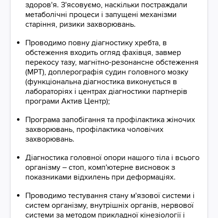
здоров'я. З'ясовуємо, наскільки постраждали
метаболічні процеси і запущені механізми
старіння, ризики захворювань.
Проводимо повну діагностику хребта, в
обстеження входить огляд фахівця, завмер
перекосу тазу, магнітно-резонансне обстеження
(МРТ), доплерографія судин головного мозку
(функціональна діагностика виконується в
лабораторіях і центрах діагностики партнерів
програми Актив Центр);
Програма запобігання та профілактика жіночих
захворювань, профілактика чоловічих
захворювань.
Діагностика головної опори нашого тіла і всього
організму – стоп, комп'ютерне висновок з
показниками відхилень при деформаціях.
Проводимо тестування стану м'язової системи і
систем організму, внутрішніх органів, нервової
системи за методом прикладної кінезіології і