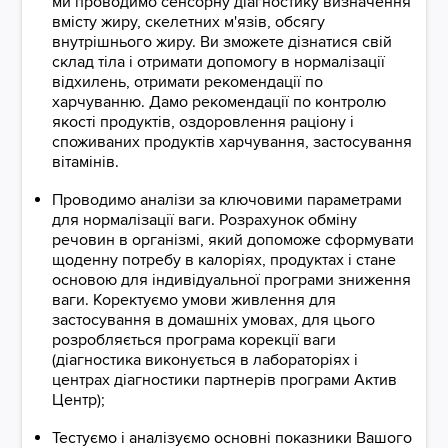
ми проводимо сенсорну діагностику визначення
вмісту жиру, скелетних м'язів, обсягу
внутрішнього жиру. Ви зможете дізнатися свій
склад тіла і отримати допомогу в нормалізації
відхилень, отримати рекомендації по
харчуванню. Дамо рекомендації по контролю
якості продуктів, оздоровлення раціону і
споживаних продуктів харчування, застосування
вітамінів.
Проводимо аналізи за ключовими параметрами
для нормалізації ваги. Розрахунок обміну
речовин в організмі, який допоможе сформувати
щоденну потребу в калоріях, продуктах і стане
основою для індивідуальної програми зниження
ваги. Коректуємо умови живлення для
застосування в домашніх умовах, для цього
розробляється програма корекції ваги
(діагностика виконується в лабораторіях і
центрах діагностики партнерів програми Актив
Центр);
Тестуємо і аналізуємо основні показники Вашого