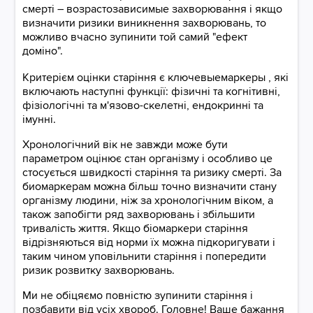
смерті – возрастозависимые захворювання і якщо
визначити ризики виникнення захворювань, то
можливо вчасно зупинити той самий "ефект
доміно".
Критерієм оцінки старіння є ключевыемаркеры , які
включають наступні функції: фізичні та когнітивні,
фізіологічні та м'язово-скелетні, ендокринні та
імунні.
Хронологічний вік не завжди може бути
параметром оцінює стан організму і особливо це
стосується швидкості старіння та ризику смерті. За
биомаркерам можна більш точно визначити стану
організму людини, ніж за хронологічним віком, а
також запобігти ряд захворювань і збільшити
тривалість життя. Якщо біомаркери старіння
відрізняються від норми їх можна підкоригувати і
таким чином уповільнити старіння і попередити
ризик розвитку захворювань.
Ми не обіцяємо повністю зупинити старіння і
позбавити від усіх хвороб. Головне! Ваше бажання