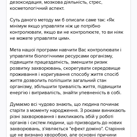
дезоксидация, мозкова діяльність, стрес,
косметологічний аспект.
Суть даного методу ми б описали саме так: «Як
мінімум якщо управляти ніж це потрібно
контролювати, якщо ви не контролюєте, то ви ніяк
не можете управляти цим».
Мета нашої програми навчити Вас контролювати і
управляти біологічними ресурсами організму,
підвищити працездатність, зменшити ризик
розвитку захворювань, скорегувати середовище
проживання і коригування способу життя спосіб
життя дозволить поліпшити загальний стан
організму, збільшити тривалість життя, підвищити
енергію і витривалість, знайти упевненість в собі.
Думаємо всі чудово знають, що людина починає
старіти з моменту народження. З роками виникають
різні захворювання і викликають збій у роботі
органів і систем людини, що призводить до нових
захворювань, з'являється "ефект доміно". Старіння
ще не визнано хворобою, але основні причини