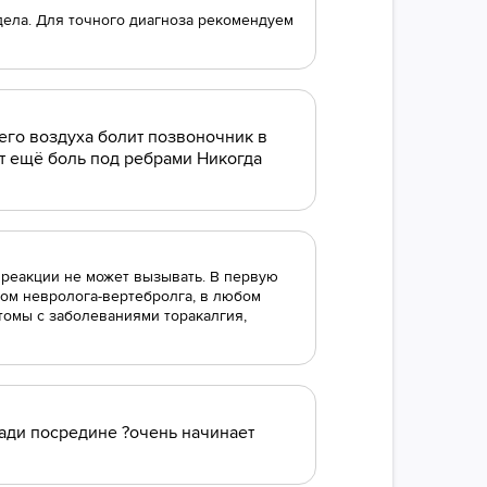
дела. Для точного диагноза рекомендуем
чего воздуха болит позвоночник в
ет ещё боль под ребрами Никогда
е реакции не может вызывать. В первую
том невролога-вертебролга, в любом
томы с заболеваниями торакалгия,
зади посредине ?очень начинает