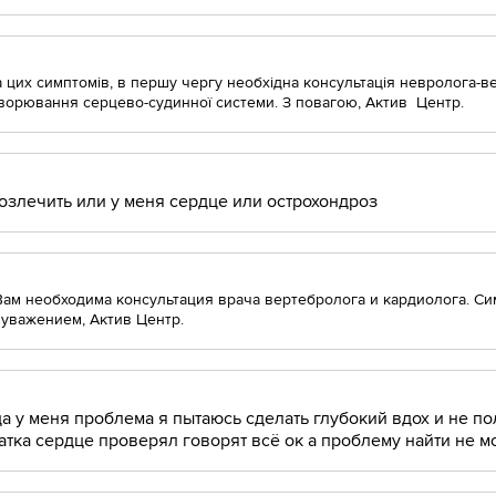
 цих симптомів, в першу чергу необхідна консультація невролога-в
ворювання серцево-судинної системи. З повагою, Актив Центр.
розлечить или у меня сердце или острохондроз
Вам необходима консультация врача вертебролога и кардиолога. Си
 уважением, Актив Центр.
а у меня проблема я пытаюсь сделать глубокий вдох и не по
тка сердце проверял говорят всё ок а проблему найти не м