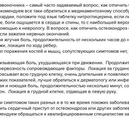
звоночника – самый часто задаваемый вопрос, как отличить 
комендуем все таки обратиться к медикаментозному способу
рдии, положите под язык таблетку нитроглицерина, если ле
е, боли ощущается в сердце и спины, то с наибольшей вер
помощью к неврологу. В вопросе, как отличить остеохондроз
если зажатия нервных окончаний.
 жгучая боль, продолжительность от нескольких часов до 
и, локация по ходу рёбер.
т поражения костей и мышц, сопутствующих симптомов нет,
низывающая боль, ухудшающаяся при движении. Продолжите
 нервозность сопровождающие факторы. Локация за грудино
сывает всю грудную клетку, очень длительная и появляют
аких показателей, лучше обратиться к дерматологу или инфе
пая и ноющая боль, продолжительностью несколько минут, со
он. Локация в грудной клетке, отдающая в левую руку.
 и симптомом таких разных и в то же время похожих заболе
чить сердечный приступ от остеохондроза или других заболе
омендуем обращаться к квалифицированным специалистам з