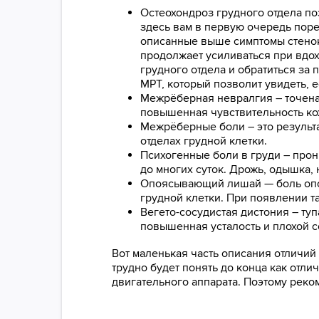
Остеохондроз грудного отдела по
здесь вам в первую очередь поре
описанные выше симптомы стенока
продолжает усиливаться при вдох
грудного отдела и обратиться за 
МРТ, который позволит увидеть, 
Межрёберная невралгия – точеная
повышенная чувствительность кож
Межрёберные боли – это результа
отделах грудной клетки.
Психогенные боли в груди – про
до многих суток. Дрожь, одышка,
Опоясывающий лишай — боль опоя
грудной клетки. При появлении т
Вегето-сосудистая дистония – ту
повышенная усталость и плохой с
Вот маленькая часть описания отличий
трудно будет понять до конца как отли
двигательного аппарата. Поэтому рек