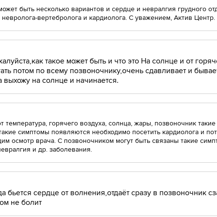
может быть несколько вариантов и сердце и невралгия грудного от
 невролога-вертебролога и кардиолога. С уважением, Актив Центр.
луйста,как такое может быть и что это На солнце и от горя
гать потом по всему позвоночнику,очень сдавливает и быва
да выхожу на солнце и начинается.
т температура, горячего воздуха, солнца, жары, позвоночник таки
 такие симптомы появляются необходимо посетить кардиолога и по
дим осмотр врача. С позвоночником могут быть связаны такие симп
евралгия и др. заболевания.
а бьется сердце от волнения,отдаёт сразу в позвоночник с
том не болит