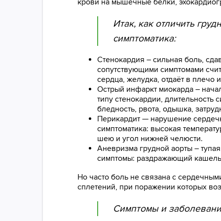
крови на мышечные белки, эхокардиог
Итак, как отличить гру
симптоматика:
Стенокардия – сильная боль, сдав
сопутствующими симптомами счита
сердца, желудка, отдаёт в плечо и
Острый инфаркт миокарда – начал
типу стенокардии, длительность 
бледность, рвота, одышка, затруд
Перикардит — нарушение сердечн
симптоматика: высокая температу
шею и угол нижней челюсти.
Аневризма грудной аорты – тупая
симптомы: раздражающий кашель, 
Но часто боль не связана с сердечным
сплетений, при поражении которых во
Симптомы и заболевания