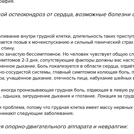
рафия.
дной остеохондроз от сердца, возможные болезни 
ливание внутри грудной клетки, длительность таких приступо
ется позыв к мочеиспусканию и сильный панический страх 
 спину.
о зачастую бессимптомное. Но человек чувствует общую сл
симптомов 2-3 дня, сопутствующие факторы должны вас насто
ненное дыхание. Боль локализуется в области сердца, отдаёт
о-сосудистой системы, главный симптомом колющая боль, 
ра, учащённое дыхание, отечность лица, набухание шейных ве
 иногда пронизывающая грудная боль, отдающая в левую ру
одышка, затруднение дыхания и глотание. Локация за грудно
и проблема, потому что грудная клетка имеет массу нервных
зникают следующие заболевания.
 опорно-двигательного аппарата и невралгии: