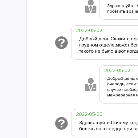
Здравствуйте, 
посетить врача
2022-05-02
Добрый день.Скажите пожа
грудном отделе,может бе
такого не было,а вот ког
2022-05-02
Добрый день, о
очередь, если
случае необхо
межрёберная н
2022-05-06
Здравствуйте.Почему когд
болеть он,а сердце при э