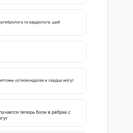
ертебролога та кардіолога, щоб
мптомы остеохондроза и сердца могут
лучается теперь боли в рёбрах с
огут