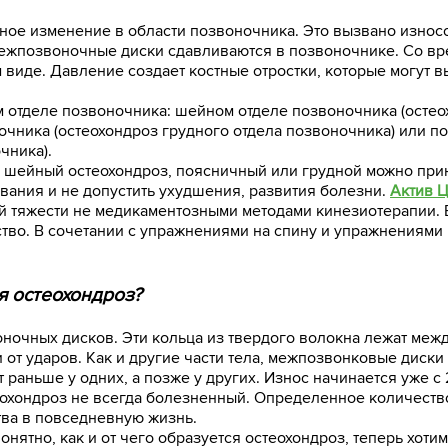
тное изменение в области позвоночника. Это вызвано изно
ежпозвоночные диски сдавливаются в позвоночнике. Со вр
м виде. Давление создает костные отростки, которые могут 
м отделе позвоночника: шейном отделе позвоночника (осте
очника (остеохондроз грудного отдела позвоночника) или 
чника).
я шейный остеохондроз, поясничный или грудной можно пр
вания и не допустить ухудшения, развития болезни.
Актив 
ей тяжести не медикаментозными методами кинезиотерапии. 
во. В сочетании с упражнениями на спину и упражнениями 
я остеохондроз?
оночных дисков. Эти кольца из твердого волокна лежат меж
 от ударов. Как и другие части тела, межпозвонковые диски
 раньше у одних, а позже у других. Износ начинается уже с 
теохондроз не всегда болезненный. Определенное количеств
тва в повседневную жизнь.
понятно, как и от чего образуется остеохондроз, теперь хот