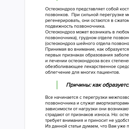
Остеохондроз представляет собой кос
позвонков. При сильной перегрузке м
регенерировать, они остаются в сжато
подвижность позвоночника.
Остеохондроз может возникать в любо
позвоночника), грудном отделе позвон
(остеохондроз шейного отдела позвоно
Принимая во внимание, как образуетс
первых признаках образования заболе
и лечении остеохондроза всех степен
обезболивающее лекарственное средст
облегчение для многих пациентов.
Причины: как образуетс
Все начинается с перегрузки межпозв
позвоночника и служат амортизаторами
зависимости от нагрузки они возникают
страдают от признаков износа. Но: ос
требует внимания и приносит не удобс
Из данной статьи думаем, что Вам уже 