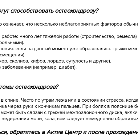
гут способствовать остеохондрозу?
то означает, что несколько неблагоприятных факторов обычн
работе: много лет тяжелой работы (строительство, ремесла
 больными).
овия: если на данный момент уже образовались грыжи ме
 смещения).
р, сколиоз, кифоз, лордоз, сутулость и другие).
заболевания (например, диабет).
томы остеохондроза?
спине. Часто по утрам лежа или в состоянии стресса, когда
ика через руки к кончикам пальцев. При болях в пояснице б
е может быть связан с грыжей межпозвоночного диска, вклю
 недержания мочи, кала, вам следует немедленно обратиться
ься, обратитесь в Актив Центр и после прохожден